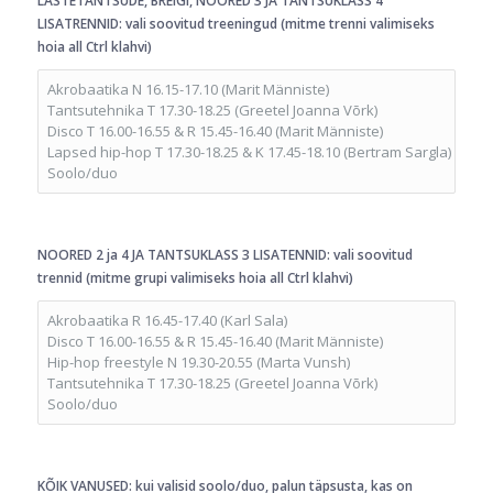
LASTETANTSUDE, BREIGI, NOORED 3 JA TANTSUKLASS 4
LISATRENNID: vali soovitud treeningud (mitme trenni valimiseks
hoia all Ctrl klahvi)
NOORED 2 ja 4 JA TANTSUKLASS 3 LISATENNID: vali soovitud
trennid (mitme grupi valimiseks hoia all Ctrl klahvi)
KÕIK VANUSED: kui valisid soolo/duo, palun täpsusta, kas on