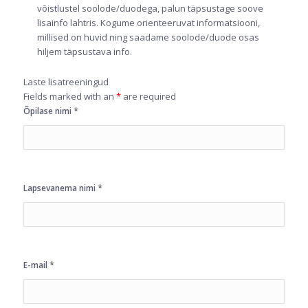
võistlustel soolode/duodega, palun täpsustage soove
lisainfo lahtris. Kogume orienteeruvat informatsiooni,
millised on huvid ning saadame soolode/duode osas
hiljem täpsustava info.
Laste lisatreeningud
Fields marked with an
*
are required
*
Õpilase nimi
*
Lapsevanema nimi
*
E-mail