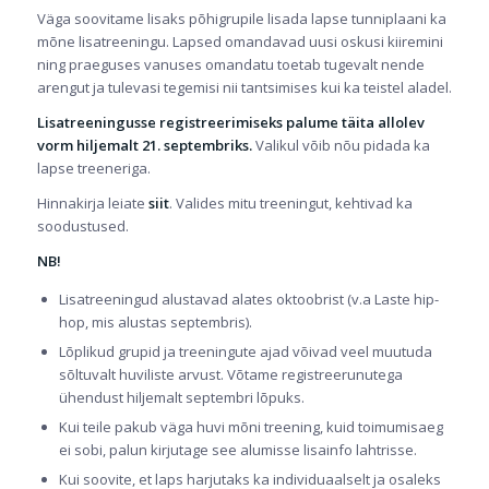
Väga soovitame lisaks põhigrupile lisada lapse tunniplaani ka
mõne lisatreeningu. Lapsed omandavad uusi oskusi kiiremini
ning praeguses vanuses omandatu toetab tugevalt nende
arengut ja tulevasi tegemisi nii tantsimises kui ka teistel aladel.
Lisatreeningusse registreerimiseks palume täita allolev
vorm hiljemalt 21. septembriks.
Valikul võib nõu pidada ka
lapse treeneriga.
Hinnakirja leiate
siit
. Valides mitu treeningut, kehtivad ka
soodustused.
NB!
Lisatreeningud alustavad alates oktoobrist (v.a Laste hip-
hop, mis alustas septembris).
Lõplikud grupid ja treeningute ajad võivad veel muutuda
sõltuvalt huviliste arvust. Võtame registreerunutega
ühendust hiljemalt septembri lõpuks.
Kui teile pakub väga huvi mõni treening, kuid toimumisaeg
ei sobi, palun kirjutage see alumisse lisainfo lahtrisse.
Kui soovite, et laps harjutaks ka individuaalselt ja osaleks