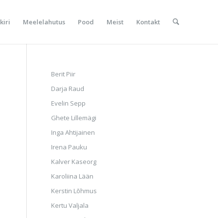
kiri
Meelelahutus
Pood
Meist
Kontakt
Berit Piir
Darja Raud
Evelin Sepp
Ghete Lillemägi
Inga Ahtijainen
Irena Pauku
Kalver Kaseorg
Karoliina Lään
Kerstin Lõhmus
Kertu Valjala