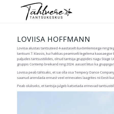
LOVIISA HOFFMANN
Loviisa alustas tantsuteed 4-aastaselt iluvõimlemisega ning tege
tantsuni 7. klassis, kui hakkas peamiselt tegelema kaasaegse
paljudes tantsustiilides, olnud tantsija gruppides nagu Stage 
gruppis Contemp breikarid ning 2024. aasast liitus ka gruppiga Da
Loviisa peab tähtsaks, et sai olla osa Tempecy Dance Companyst
saanud arendada ennast veel erinevates laagrites nii Eesti kui
Peab oluliseks, et tantsija julgeb katsetada erinevad tantsustiil