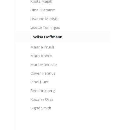
Krista Majak
Liina Ojatamm
Lisanne Meristo
Lisette Tomingas
Loviisa Hoffmann
Maarja Pruuli
Maris Kahre
Marit Männiste
Oliver Hannus
Pihel Hunt
Reet Linkberg
Rosann Oras
Sigrid Smidt