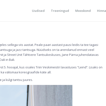
Uudised
Treeningud
Meeskond
Hinna
les sellega viis aastat. Peale paari aastast pausi leidis ta tee tagasi
 tantsuga ja jazz tantsuga. Nüüdseks on ta arendanud ennast veel
Unit ja Street Unit Tähtvere Tantsukeskuses, Jane Pärna juhendatavas
li in Bali.
 5. hooajal, kus osales Triin Veskimeistri lavastuses “Leind”. Lisaks on
 ka välismaa koreograafide käte all.
e ja külgi tantsu juures.