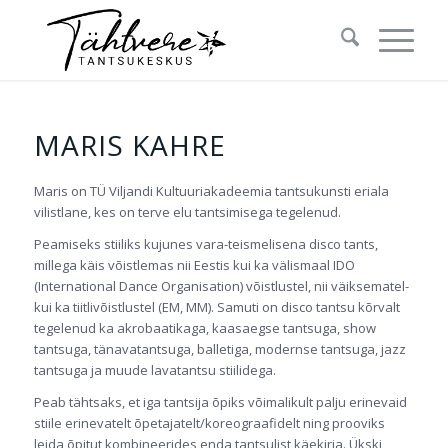
MARIS KAHRE
Maris on TÜ Viljandi Kultuuriakadeemia tantsukunsti eriala
vilistlane, kes on terve elu tantsimisega tegelenud.
Peamiseks stiiliks kujunes vara-teismelisena disco tants,
millega käis võistlemas nii Eestis kui ka välismaal IDO
(International Dance Organisation) võistlustel, nii väiksematel-
kui ka tiitlivõistlustel (EM, MM). Samuti on disco tantsu kõrvalt
tegelenud ka akrobaatikaga, kaasaegse tantsuga, show
tantsuga, tänavatantsuga, balletiga, modernse tantsuga, jazz
tantsuga ja muude lavatantsu stiilidega.
Peab tähtsaks, et iga tantsija õpiks võimalikult palju erinevaid
stiile erinevatelt õpetajatelt/koreograafidelt ning prooviks
leida õpitut kombineerides enda tantsulist käekirja. Ükski