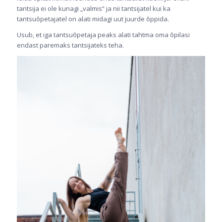
tantsija ei ole kunagi „valmis“ ja nii tantsijatel kui ka
tantsuõpetajatel on alati midagi uut juurde õppida.
Usub, et iga tantsuõpetaja peaks alati tahtma oma õpilasi
endast paremaks tantsijateks teha.