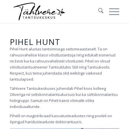
PIHEL HUNT
Pihel Hunt alustas tantsimisega seitsmeaastaselt. Ta on
rahvusvahelise klassi võistlustantsija ning edukalt esinenud
nii Eesti kui ka rahvusvahelistel võistlustel. Pihel on olnud
võistlustantsutreener Tantsuklubis Stiil ning Tantsukoolis
Respect, kus tema juhendada olid eelkõige väikesed
tantsulapsed.
Tähtvere Tantsukeskuses juhendab Pihel koos kolleeg
Oliveriga nii seltskonnatantsukursusi kui ka seltskonnatantsu
hobigruppi. Samuti on Piheli käest võimalik võtta
individuaaltunde.
Pihelil on magistrikraad kasvatusteadustes ning pooleli on
õpingud haridusteaduste doktorantuuris.