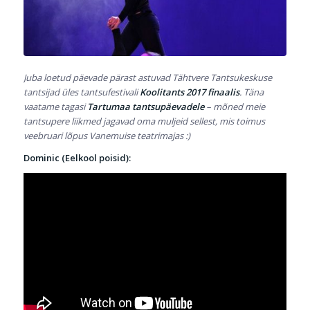
Juba loetud päevade pärast astuvad Tähtvere Tantsukeskuse
tantsijad üles tantsufestivali
Koolitants 2017 finaalis
. Täna
vaatame tagasi
Tartumaa tantsupäevadele
– mõned meie
tantsupere liikmed jagavad oma muljeid sellest, mis toimus
veebruari lõpus Vanemuise teatrimajas :)
Dominic (Eelkool poisid):