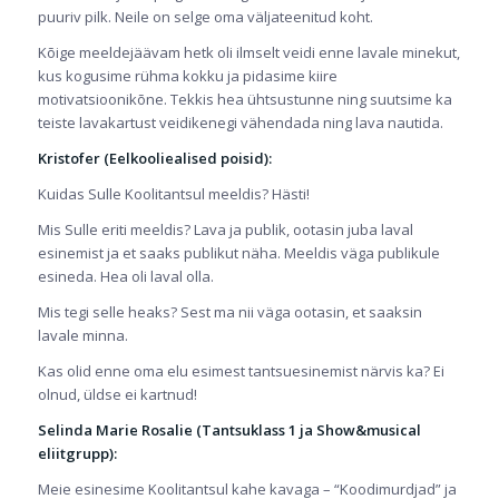
puuriv pilk. Neile on selge oma väljateenitud koht.
Kõige meeldejäävam hetk oli ilmselt veidi enne lavale minekut,
kus kogusime rühma kokku ja pidasime kiire
motivatsioonikõne. Tekkis hea ühtsustunne ning suutsime ka
teiste lavakartust veidikenegi vähendada ning lava nautida.
Kristofer (Eelkooliealised poisid):
Kuidas Sulle Koolitantsul meeldis? Hästi!
Mis Sulle eriti meeldis? Lava ja publik, ootasin juba laval
esinemist ja et saaks publikut näha. Meeldis väga publikule
esineda. Hea oli laval olla.
Mis tegi selle heaks? Sest ma nii väga ootasin, et saaksin
lavale minna.
Kas olid enne oma elu esimest tantsuesinemist närvis ka? Ei
olnud, üldse ei kartnud!
Selinda Marie Rosalie (Tantsuklass 1 ja Show&musical
eliitgrupp):
Meie esinesime Koolitantsul kahe kavaga – “Koodimurdjad” ja