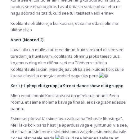
kuna see ei tulnud enam meelde ning kui sõbrad näitasid,
tundus see ebaloogiline. Laval üritasin seda kohta teha nii
nagu sõbrad näitasid, kuid see tuli teistest veidi erinev.
Koolitants oli ülitore ja kui kuulsin, et saime edasi, olin ma
üliõnnelik :)
Anett (Noored 2):
Laval olla on mulle alati meeldinud, kuid seekord oli see veel
toredam ja huvitavam. Koolitants oli minu jaoks täiesti uus
kogemus ning olen rõõmus, et ma Tähtverre tulin ja
Koolitantsule läksin. Meeldejääv oli ka see, kuidas kõik sulle
kaasa elasid ja energiat andsid nagu üks pere
Kerli (Hiphop eliitgrupp ja Street dance show eliitgrupp):
Minu emotsioonid Koolitantsust on meeletult head!!! Seda
rõõmu, et saime mõlema kavaga finaali, ei oskagi sõnadesse
panna.
Esimesel päeval läksime lava vallutama “Vihaste lihastega”.
Meil läks kõik päris hästi ja äpardusi väga ei juhtunud, v.a see,
et mina suutsin enne esinemist oma valgele esinemispluusile
Coca-Colat peale ajada
Kuid see lahenes sellega, et