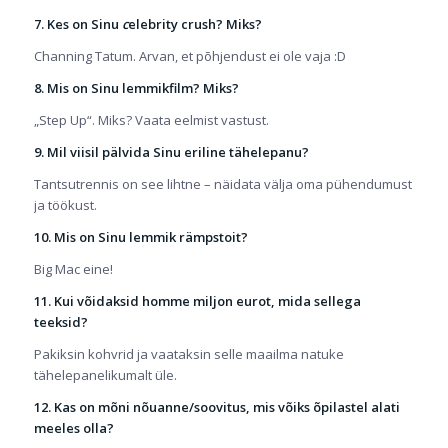
7. Kes on Sinu
c
elebrity crush
? Miks?
Channing Tatum. Arvan, et põhjendust ei ole vaja :D
8. Mis on Sinu lemmikfilm? Miks?
„Step Up“. Miks? Vaata eelmist vastust.
9. Mil viisil pälvida Sinu eriline tähelepanu?
Tantsutrennis on see lihtne – näidata välja oma pühendumust
ja töökust.
10. Mis on Sinu lemmik rämpstoit?
Big Mac eine!
11. Kui võidaksid homme miljon eurot, mida sellega
teeksid?
Pakiksin kohvrid ja vaataksin selle maailma natuke
tähelepanelikumalt üle.
12. Kas on mõni nõuanne/soovitus, mis võiks õpilastel alati
meeles olla?