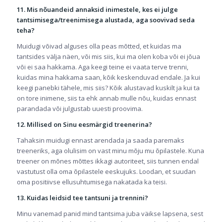
11. Mis nõuandeid annaksid inimestele, kes ei julge
tantsimisega/treenimisega alustada, aga soovivad seda
teha?
Muidugi võivad alguses olla peas mõtted, et kuidas ma
tantsides välja näen, või mis siis, kui ma olen koba või ei jõua
või ei saa hakkama. Aga keegi teine ei vaata terve trenni,
kuidas mina hakkama saan, kõik keskenduvad endale. Ja kui
keegi panebki tähele, mis siis? Kõik alustavad kuskilt ja kui ta
on tore inimene, siis ta ehk annab mulle nõu, kuidas ennast
parandada või julgustab uuesti proovima.
12. Millised on Sinu eesmärgid treenerina?
Tahaksin muidugi ennast arendada ja saada paremaks
treeneriks, aga olulisim on vast minu mõju mu õpilastele. Kuna
treener on mõnes mõttes ikkagi autoriteet, siis tunnen endal
vastutust olla oma õpilastele eeskujuks. Loodan, et suudan
oma positiivse ellusuhtumisega nakatada ka teisi.
13. Kuidas leidsid tee tantsuni ja trennini?
Minu vanemad panid mind tantsima juba väikse lapsena, sest