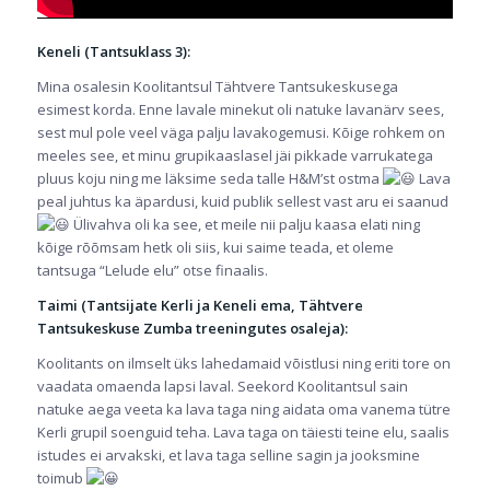
Keneli (Tantsuklass 3):
Mina osalesin Koolitantsul Tähtvere Tantsukeskusega
esimest korda. Enne lavale minekut oli natuke lavanärv sees,
sest mul pole veel väga palju lavakogemusi. Kõige rohkem on
meeles see, et minu grupikaaslasel jäi pikkade varrukatega
pluus koju ning me läksime seda talle H&M’st ostma
Lava
peal juhtus ka äpardusi, kuid publik sellest vast aru ei saanud
Ülivahva oli ka see, et meile nii palju kaasa elati ning
kõige rõõmsam hetk oli siis, kui saime teada, et oleme
tantsuga “Lelude elu” otse finaalis.
Taimi (Tantsijate Kerli ja Keneli ema, Tähtvere
Tantsukeskuse Zumba treeningutes osaleja):
Koolitants on ilmselt üks lahedamaid võistlusi ning eriti tore on
vaadata omaenda lapsi laval. Seekord Koolitantsul sain
natuke aega veeta ka lava taga ning aidata oma vanema tütre
Kerli grupil soenguid teha. Lava taga on täiesti teine elu, saalis
istudes ei arvakski, et lava taga selline sagin ja jooksmine
toimub