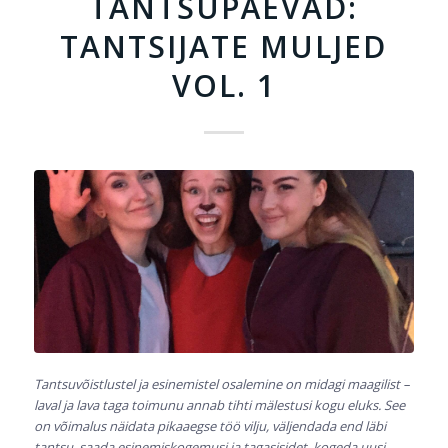
TANTSUPÄEVAD:
TANTSIJATE MULJED
VOL. 1
Tantsuvõistlustel ja esinemistel osalemine on midagi maagilist –
laval ja lava taga toimunu annab tihti mälestusi kogu eluks. See
on võimalus näidata pikaaegse töö vilju, väljendada end läbi
tantsu, saada esinemiskogemusi ja tagasisidet, kogeda uusi