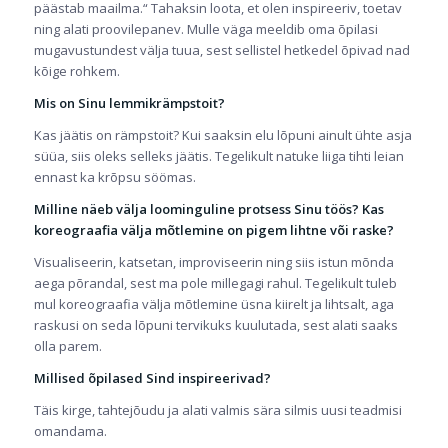
päästab maailma.“ Tahaksin loota, et olen inspireeriv, toetav
ning alati proovilepanev. Mulle väga meeldib oma õpilasi
mugavustundest välja tuua, sest sellistel hetkedel õpivad nad
kõige rohkem.
Mis on Sinu lemmikrämpstoit?
Kas jäätis on rämpstoit? Kui saaksin elu lõpuni ainult ühte asja
süüa, siis oleks selleks jäätis. Tegelikult natuke liiga tihti leian
ennast ka krõpsu söömas.
Milline näeb välja loominguline protsess Sinu töös? Kas
koreograafia välja mõtlemine on pigem lihtne või raske?
Visualiseerin, katsetan, improviseerin ning siis istun mõnda
aega põrandal, sest ma pole millegagi rahul. Tegelikult tuleb
mul koreograafia välja mõtlemine üsna kiirelt ja lihtsalt, aga
raskusi on seda lõpuni tervikuks kuulutada, sest alati saaks
olla parem.
Millised õpilased Sind inspireerivad?
Täis kirge, tahtejõudu ja alati valmis sära silmis uusi teadmisi
omandama.