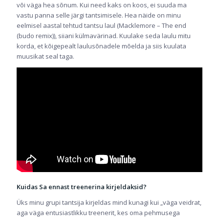
või väga hea sõnum. Kui need kaks on koos, ei suuda ma
vastu panna selle järgi tantsimisele. Hea näide on minu
eelmisel aastal tehtud tantsu laul (Macklemore – The end
(budo remix)), siiani külmavärinad. Kuulake seda laulu mitu
korda, et kõigepealt laulusõnadele mõelda ja siis kuulata
muusikat seal taga.
Kuidas Sa ennast treenerina kirjeldaksid?
Üks minu grupi tantsija kirjeldas mind kunagi kui „väga veidrat,
aga väga entusiastlikku treenerit, kes oma pehmusega