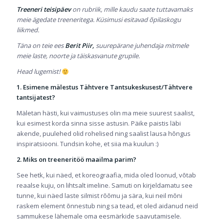
Treeneri teisipäev
on rubriik, mille kaudu saate tuttavamaks
meie ägedate treeneritega. Küsimusi esitavad õpilaskogu
liikmed.
Täna on teie ees
Berit Piir,
suurepärane juhendaja mitmele
meie laste, noorte ja täiskasvanute grupile.
Head lugemist!
1. Esimene mälestus Tähtvere Tantsukeskusest/Tähtvere
tantsijatest?
Mäletan hästi, kui vaimustuses olin ma meie suurest saalist,
kui esimest korda sinna sisse astusin. Päike paistis läbi
akende, puulehed olid rohelised ning saalist lausa hõngus
inspiratsiooni. Tundsin kohe, et siia ma kuulun :)
2. Miks on treeneritöö maailma parim?
See hetk, kui näed, et koreograafia, mida oled loonud, võtab
reaalse kuju, on lihtsalt imeline. Samuti on kirjeldamatu see
tunne, kui näed laste silmist rõõmu ja sära, kui neil mõni
raskem element õnnestub ning sa tead, et oled aidanud neid
sammukese lähemale oma eesmärkide saavutamisele.