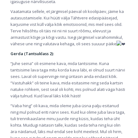
igasuguse närvilisuseta.
Vaatamata sellele, et järgmisel päeval oli koolipäev, jäime ka
autasustamisele. Kui hüüti välja Tähtvere edasipääsejad,
karjusime vist küll välja kõik emotsioonid, mis meil sees olid.
Terve hilisõhtu oli täis nii nii nii suurt rõõmu, elevust ja
armastust kõige ja kõigi vastu. Isegi järgmisel varahommikul,
vähese une ning valutava kehaga, oli sees suuuur päike
Gerda (Tantsuklass 2):
“Juhe seina” oli esimene kava, mida tantsisime. Kuna
tantsisime lava taga mitu korda kava läbi, ei olnud suurt närvi
sees. Laval oli supervinge ning üritasin anda endast kõik.
“Vastuhakk” oli teine kava, mida esitasime ning seda kartsin
natuke rohkem, sest seal oli kohti, mis polnud alati väga hästi
välja tulnud. Kuid laval läks kõik hästi!
“Vaba hing” oli kava, mida oleme juba üsna palju esitanud
ning mul polnud eriti närvi sees. Kuid kui olime juba lava taga,
tuli trennikaaslane minu juurde ning küsis, kuidas teha üht
kohta. Muidugi näitasin talle, kuidas seda teha ning kui olin
ära näidanud, läks mul endal see koht meelest. Mul oli hirm,