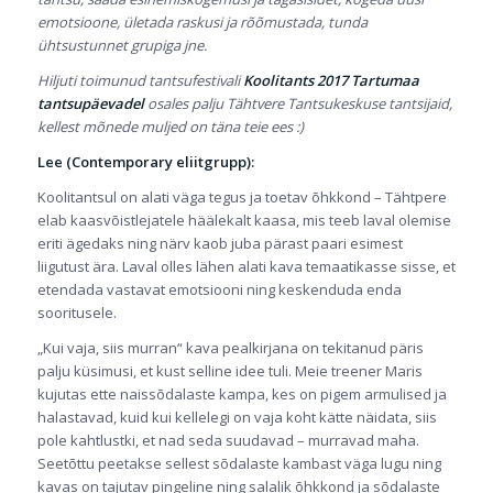
emotsioone, ületada raskusi ja rõõmustada, tunda
ühtsustunnet grupiga jne.
Hiljuti toimunud tantsufestivali
Koolitants 2017 Tartumaa
tantsupäevadel
osales palju Tähtvere Tantsukeskuse tantsijaid,
kellest mõnede muljed on täna teie ees :)
Lee (Contemporary eliitgrupp):
Koolitantsul on alati väga tegus ja toetav õhkkond – Tähtpere
elab kaasvõistlejatele häälekalt kaasa, mis teeb laval olemise
eriti ägedaks ning närv kaob juba pärast paari esimest
liigutust ära. Laval olles lähen alati kava temaatikasse sisse, et
etendada vastavat emotsiooni ning keskenduda enda
sooritusele.
„Kui vaja, siis murran“ kava pealkirjana on tekitanud päris
palju küsimusi, et kust selline idee tuli. Meie treener Maris
kujutas ette naissõdalaste kampa, kes on pigem armulised ja
halastavad, kuid kui kellelegi on vaja koht kätte näidata, siis
pole kahtlustki, et nad seda suudavad – murravad maha.
Seetõttu peetakse sellest sõdalaste kambast väga lugu ning
kavas on tajutav pingeline ning salalik õhkkond ja sõdalaste