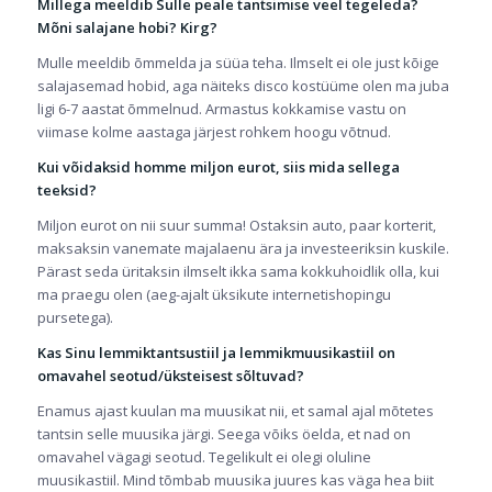
Millega meeldib Sulle peale tantsimise veel tegeleda?
Mõni salajane hobi? Kirg?
Mulle meeldib õmmelda ja süüa teha. Ilmselt ei ole just kõige
salajasemad hobid, aga näiteks disco kostüüme olen ma juba
ligi 6-7 aastat õmmelnud. Armastus kokkamise vastu on
viimase kolme aastaga järjest rohkem hoogu võtnud.
Kui võidaksid homme miljon eurot, siis mida sellega
teeksid?
Miljon eurot on nii suur summa! Ostaksin auto, paar korterit,
maksaksin vanemate majalaenu ära ja investeeriksin kuskile.
Pärast seda üritaksin ilmselt ikka sama kokkuhoidlik olla, kui
ma praegu olen (aeg-ajalt üksikute internetishopingu
pursetega).
Kas Sinu lemmiktantsustiil ja lemmikmuusikastiil on
omavahel seotud/üksteisest sõltuvad?
Enamus ajast kuulan ma muusikat nii, et samal ajal mõtetes
tantsin selle muusika järgi. Seega võiks öelda, et nad on
omavahel vägagi seotud. Tegelikult ei olegi oluline
muusikastiil. Mind tõmbab muusika juures kas väga hea biit