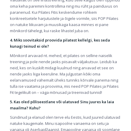
Valdavalt on see lihastreening, kuid selle käigus olen õppinud
oma keha paremini kontrollima ning mu rüht ja painduvus on
paranenud. Kui Pilates Fitis keskendume rohkem
konkreetsetele harjutustele ja õigele vormile, siis POP Pilates
on natuke liikuvam ja muusikaga kaasa minnes ei pane
mõnikord tähelegi, kui raske lihastel juba on.
4. Miks soovitaksid proovida pilatest kellelgi, kes seda
kunagi teinud ei ole?
Mõnikord arvavad nt. mehed, et pilates on selline naiselik
treening ja pole nende jaoks piisavalt väljakutsuv. Leidub ka
neid, kes on kuskilt midagi kuulnud ning arvavad et see on
nende jaoks liiga keeruline. Ma julgustan kõiki oma
eelarvamused vähemalt üheks tunniks kõrvale panema ning
tulla ise vaatama ja proovima, mis need POP Pilates ja Pilates
Fit tegelikult on – väga mõnusad ja treenivad tunnid!
5. Kas oled põliseestlane või ulatuvad Sinu juures ka laia
maailma? Kuhu?
Sündinud ja elanud olen terve elu Eestis, kuid juured ulatuvad
natuke kaugemale. Minu isapoolne vanaema on setu ja
vanaisa oli Aserbaidžaanist. Emapoolne vanaisa oli soomlane