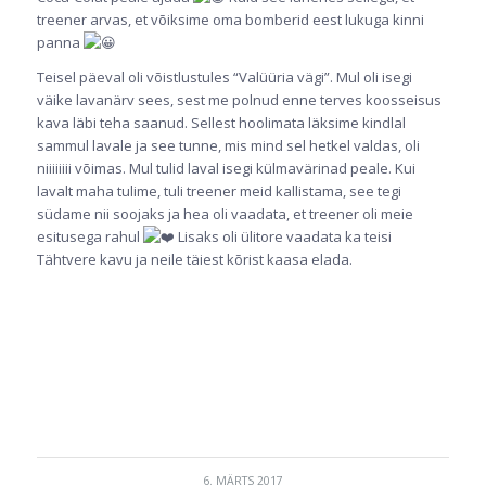
treener arvas, et võiksime oma bomberid eest lukuga kinni
panna
Teisel päeval oli võistlustules “Valüüria vägi”. Mul oli isegi
väike lavanärv sees, sest me polnud enne terves koosseisus
kava läbi teha saanud. Sellest hoolimata läksime kindlal
sammul lavale ja see tunne, mis mind sel hetkel valdas, oli
niiiiiiii võimas. Mul tulid laval isegi külmavärinad peale. Kui
lavalt maha tulime, tuli treener meid kallistama, see tegi
südame nii soojaks ja hea oli vaadata, et treener oli meie
esitusega rahul
Lisaks oli ülitore vaadata ka teisi
Tähtvere kavu ja neile täiest kõrist kaasa elada.
6. MÄRTS 2017