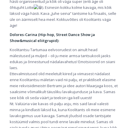
hästi organiseeritud ja kõik oli väga super (eriti äge oli
õhtujuht Lotte
). Esinesin kokku kolme kavaga, mis kõik
läksid väga hästi. Kava „Juhe seina” tantsime ka finaalis, selle
üle on äärmiselt hea meel. Kokkuvõttes oli Koolitants väga
äge!
Dolores-Carina (Hip-hop, Street Dance Show ja
Show&musical eliitgrupid):
Koolitantsu Tartumaa eelvoorudest on ainult head
mälestused ja muljed – oli ju meie armsa tantsukooli jaoks
edukas ja õnnestunud nädalavahetus! Emotsioonid on siiani
laes.
Ettevalmistused olid meeletult kiired ja viimasest nädalast
enne Koolitantsu mäletan vaid nii palju, et praktiliselt elasime
meie rekvisiidimeistri Bertrami ja idee autori Maarjaga koos, et
saaksime võimalikult täiusliku lavakujunduse ja kava. Samas
see kõik oli seda väärt ja teeksin iga kell uuesti!
Nt. Valüüria väe kavas oli palju asju, mis said laval valesti
minna ja kindlasti läksid ka, kuna Koolitants oli meie esimene
lavakogemus uue kavaga. Samuti jõudsid osade tantsijate
kostüümid valmis pool tundi enne lavale minekut. Samas oli
siiski tunda grupi ühtse eesmärgi nimel pingutamist, kuna kõik