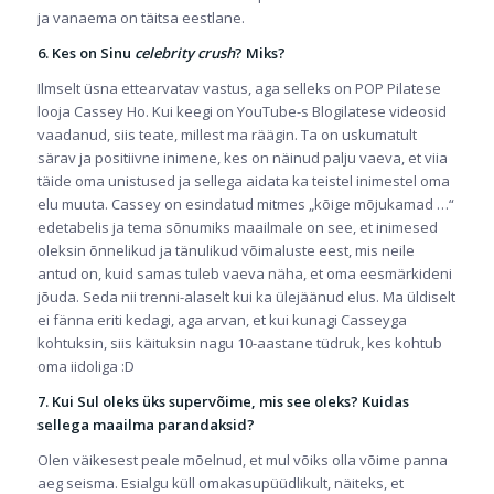
ja vanaema on täitsa eestlane.
6. Kes on Sinu
celebrity crush
? Miks?
Ilmselt üsna ettearvatav vastus, aga selleks on POP Pilatese
looja Cassey Ho. Kui keegi on YouTube-s Blogilatese videosid
vaadanud, siis teate, millest ma räägin. Ta on uskumatult
särav ja positiivne inimene, kes on näinud palju vaeva, et viia
täide oma unistused ja sellega aidata ka teistel inimestel oma
elu muuta. Cassey on esindatud mitmes „kõige mõjukamad …“
edetabelis ja tema sõnumiks maailmale on see, et inimesed
oleksin õnnelikud ja tänulikud võimaluste eest, mis neile
antud on, kuid samas tuleb vaeva näha, et oma eesmärkideni
jõuda. Seda nii trenni-alaselt kui ka ülejäänud elus. Ma üldiselt
ei fänna eriti kedagi, aga arvan, et kui kunagi Casseyga
kohtuksin, siis käituksin nagu 10-aastane tüdruk, kes kohtub
oma iidoliga :D
7. Kui Sul oleks üks supervõime, mis see oleks? Kuidas
sellega maailma parandaksid?
Olen väikesest peale mõelnud, et mul võiks olla võime panna
aeg seisma. Esialgu küll omakasupüüdlikult, näiteks, et