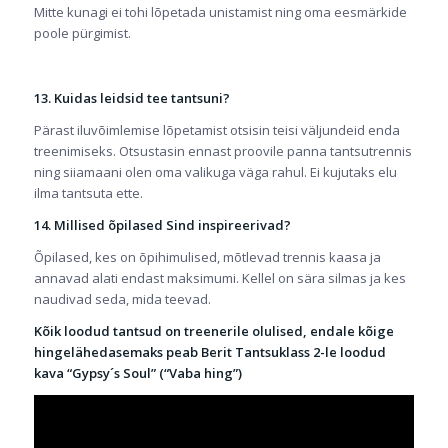
Mitte kunagi ei tohi lõpetada unistamist ning oma eesmärkide
poole pürgimist.
13. Kuidas leidsid tee tantsuni?
Pärast iluvõimlemise lõpetamist otsisin teisi väljundeid enda
treenimiseks. Otsustasin ennast proovile panna tantsutrennis
ning siiamaani olen oma valikuga väga rahul. Ei kujutaks elu
ilma tantsuta ette.
14. Millised õpilased Sind inspireerivad?
Õpilased, kes on õpihimulised, mõtlevad trennis kaasa ja
annavad alati endast maksimumi. Kellel on sära silmas ja kes
naudivad seda, mida teevad.
Kõik loodud tantsud on treenerile olulised, endale kõige
hingelähedasemaks peab Berit Tantsuklass 2-le loodud
kava “Gypsy´s Soul” (“Vaba hing”)