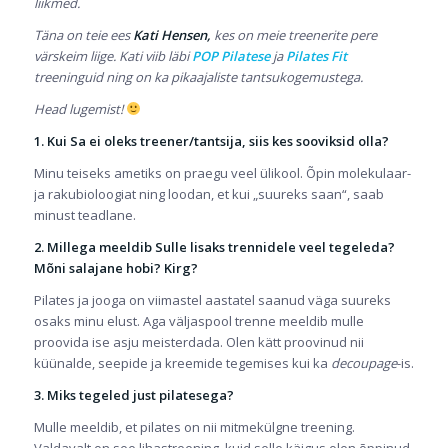
liikmed.
Täna on teie ees
Kati Hensen,
kes on meie treenerite pere
värskeim liige. Kati viib läbi
POP Pilatese
ja
Pilates Fit
treeninguid ning on ka pikaajaliste tantsukogemustega.
Head lugemist!
1. Kui Sa ei oleks treener/tantsija, siis kes sooviksid olla?
Minu teiseks ametiks on praegu veel ülikool. Õpin molekulaar-
ja rakubioloogiat ning loodan, et kui „suureks saan“, saab
minust teadlane.
2. Millega meeldib Sulle lisaks trennidele veel tegeleda?
Mõni salajane hobi? Kirg?
Pilates ja jooga on viimastel aastatel saanud väga suureks
osaks minu elust. Aga väljaspool trenne meeldib mulle
proovida ise asju meisterdada. Olen kätt proovinud nii
küünalde, seepide ja kreemide tegemises kui ka
decoupage
-is.
3. Miks tegeled just pilatesega?
Mulle meeldib, et pilates on nii mitmekülgne treening.