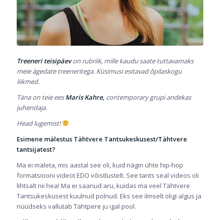
Treeneri teisipäev
on rubriik, mille kaudu saate tuttavamaks
meie ägedate treeneritega. Küsimusi esitavad õpilaskogu
liikmed.
Täna on teie ees
Maris Kahre,
contemporary grupi andekas
juhendaja.
Head lugemist!
Esimene mälestus Tähtvere Tantsukeskusest/Tähtvere
tantsijatest?
Ma ei mäleta, mis aastal see oli, kuid nägin ühte hip-hop
formatsiooni videot EDO võistlustelt. See tants seal videos oli
lihtsalt nii hea! Ma ei saanud aru, kuidas ma veel Tähtvere
Tantsukeskusest kuulnud polnud. Eks see ilmselt oligi algus ja
nüüdseks vallutab Tähtpere ju igal pool.