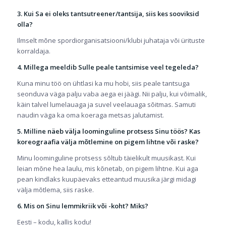
3. Kui Sa ei oleks tantsutreener/tantsija, siis kes sooviksid
olla?
Ilmselt mõne spordiorganisatsiooni/klubi juhataja või ürituste
korraldaja.
4. Millega meeldib Sulle peale tantsimise veel tegeleda?
Kuna minu töö on ühtlasi ka mu hobi, siis peale tantsuga
seonduva väga palju vaba aega ei jäägi. Nii palju, kui võimalik,
käin talvel lumelauaga ja suvel veelauaga sõitmas. Samuti
naudin väga ka oma koeraga metsas jalutamist.
5. Milline näeb välja loominguline protsess Sinu töös? Kas
koreograafia välja mõtlemine on pigem lihtne või raske?
Minu loominguline protsess sõltub täielikult muusikast. Kui
leian mõne hea laulu, mis kõnetab, on pigem lihtne. Kui aga
pean kindlaks kuupäevaks etteantud muusika järgi midagi
välja mõtlema, siis raske.
6. Mis on Sinu lemmikriik või -koht? Miks?
Eesti – kodu, kallis kodu!