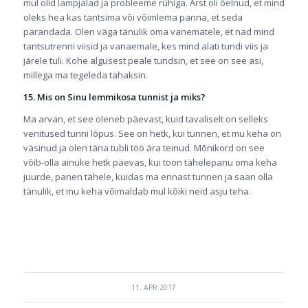
mul olid lampjalad ja probleeme rühiga. Arst oli öelnud, et mind
oleks hea kas tantsima või võimlema panna, et seda
parandada. Olen väga tänulik oma vanematele, et nad mind
tantsutrenni viisid ja vanaemale, kes mind alati tundi viis ja
järele tuli. Kohe algusest peale tundsin, et see on see asi,
millega ma tegeleda tahaksin.
15. Mis on Sinu lemmikosa tunnist ja miks?
Ma arvan, et see oleneb päevast, kuid tavaliselt on selleks
venitused tunni lõpus. See on hetk, kui tunnen, et mu keha on
väsinud ja olen täna tubli töö ära teinud. Mõnikord on see
võib-olla ainuke hetk päevas, kui toon tähelepanu oma keha
juurde, panen tähele, kuidas ma ennast tunnen ja saan olla
tänulik, et mu keha võimaldab mul kõiki neid asju teha.
11. APR 2017