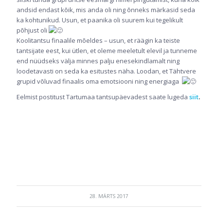
andsid endast kõik, mis anda oli ning õnneks märkasid seda
ka kohtunikud. Usun, et paanika oli suurem kui tegelikult
põhjust oli
Koolitantsu finaalile mõeldes – usun, et räägin ka teiste
tantsijate eest, kui ütlen, et oleme meeletult elevil ja tunneme
end nüüdseks välja minnes palju enesekindlamalt ning
loodetavasti on seda ka esitustes näha. Loodan, et Tähtvere
grupid võluvad finaalis oma emotsiooni ning energiaga
Eelmist postitust Tartumaa tantsupäevadest saate lugeda
siit
.
28. MÄRTS 2017