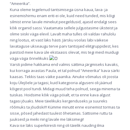
“Ameerika”.
Kuna oleme tegelenud tantsimisega üsna kaua, lava- ja
esinemishirmu enam eriti ei ole, kuid need tunded, mis kõigi
silmist enne lavale minekut peegeldusid, ajasid endalgi sees
kõik organid sassi. Vaatamata sellele julgustasime üksteist ja
olime siiski väga elevil. Lavalt maha tulles oli valdav rahulolu
ning lootus, et vast läks hästi. Järsku voolas läbi väikese
lavataguse ukseaugu terve parv tantsijaid eliitgruppidest, kes
paistsid meie kava üle ekstaasis olevat, mis tegi meid muidugi
väga väga õnnelikuks
Varsti pidime hakkama end valmis sättima järgmiseks kavaks,
kui korraga avastas Paula, et tal polnud “Ameerika” kava särki
kaasas. Tekkis taas väike paanika. Ainuke võimalus oli joosta
koju Ülejõele ja tagasi, kuid kategooria alguseni oli jäänud
kõigest pool tundi. Midagi muud teha polnud, seega minema ta
tuiskas. Hoidsime kõik väga pöialt, et ta enne kava algust
tagasi jõuaks. Meie täielikuks kergenduseks ja suureks
rõõmuks ta jõudiski!!! Kümme minutit enne esinemist tormas ta
sisse, põsed jahedast tuulest õhetamas. Sättisime ruttu ta
juukseid ja meiki ning lavale me läksimegi!
Kava ise läks superkiiresti ning oli täielik nauding ilma