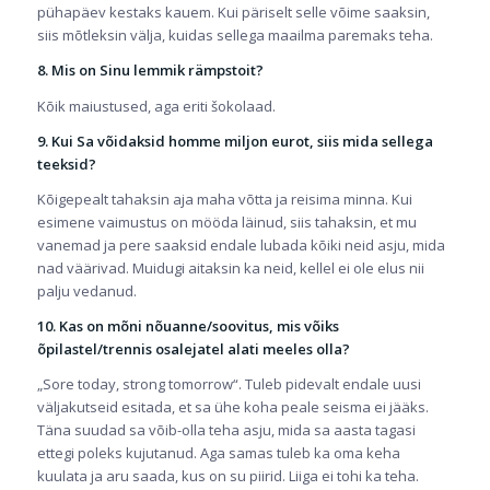
pühapäev kestaks kauem. Kui päriselt selle võime saaksin,
siis mõtleksin välja, kuidas sellega maailma paremaks teha.
8. Mis on Sinu lemmik rämpstoit?
Kõik maiustused, aga eriti šokolaad.
9. Kui Sa võidaksid homme miljon eurot, siis mida sellega
teeksid?
Kõigepealt tahaksin aja maha võtta ja reisima minna. Kui
esimene vaimustus on mööda läinud, siis tahaksin, et mu
vanemad ja pere saaksid endale lubada kõiki neid asju, mida
nad väärivad. Muidugi aitaksin ka neid, kellel ei ole elus nii
palju vedanud.
10. Kas on mõni nõuanne/soovitus, mis võiks
õpilastel/trennis osalejatel alati meeles olla?
„Sore today, strong tomorrow“. Tuleb pidevalt endale uusi
väljakutseid esitada, et sa ühe koha peale seisma ei jääks.
Täna suudad sa võib-olla teha asju, mida sa aasta tagasi
ettegi poleks kujutanud. Aga samas tuleb ka oma keha
kuulata ja aru saada, kus on su piirid. Liiga ei tohi ka teha.