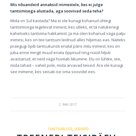
Mis nõuandeid annaksid inimestele, kes ei julge
tantsimisega alustada, aga soovivad seda teha?
Mida on Sul kaotada? Ma ei ole kunagi kohanud ühtegi
tantsimisega tegelevat inimest, kes ütleks, et ta natukenegi
kahetseks tantsima hakkamist. Ja ma olen kohanud väga palju
inimesi, kes on tee tantsuni leidnud alles hiljemas eas. Näiteks
praegugi õpib tantsukunsti erialal päris mitu inimest, kes on
juba enne mingit muud eriala õppinud ning nüüd hiljuti
avastanud, et neid väga huvitab liikumine. Elu on lühike, tee,
mida tahad – vahet pole, mida arvavad teised. Ära ole kunagi
see inimene, kes seisab ise oma soovidel ees.
2. MAI 2017
TANTSUBLOGI
,
UUDISED