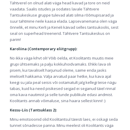
Tähtverel on olnud alati väga head kavad ja tore on neid
vaadata. Saalis istudes ja oodates lavale Tähtvere
Tantsukeskuse gruppe tulevad alati silma rõõmupisarad ja
suur tahtmine neile kaasa elada. Lapsevanemana olen väga
õnnelik, et minu Kerli ja Keneli käivad selles tantsukoolis, sest
seal on superhead treenerid. Tähtvere Tantsukeskus on
parim!
Karoliina (Contemporary eliitgrupp):
No ikka väga kihvt oli! Võib öelda, et Koolitants muutis meie
grupi ühtsemaks ja palju kokkuhoidvamaks. Ehkki lava oli
pisem, kui tavaliselt harjunud oleme, saime enda jaoks
imeliselt hakkama. Välja arvatud paar hetke, kui kava ajal
keegi su jala peal seisis või ootamatult jalg kellegi teise nägu
tabas, kuid ka need pisikesed seigad ei seganud täiel rinnal
oma kava nautimist ja selle tunde publikule edasi andmist.
Koolitants annab võimaluse, sina haara sellest kinni! :)
Kessu-Liis (Tantsuklass 2):
Minu emotsioonid olid Koolitantsul täiesti laes, ei oskagi seda
tunnet sõnadesse panna. Minu meelest oli Koolitants väga