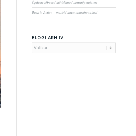
Õpilaste lõbusad mõtisklused tantsuõpetajatest
Back in Action – muljeid uuest tantsuhooajast!
BLOGI ARHIIV