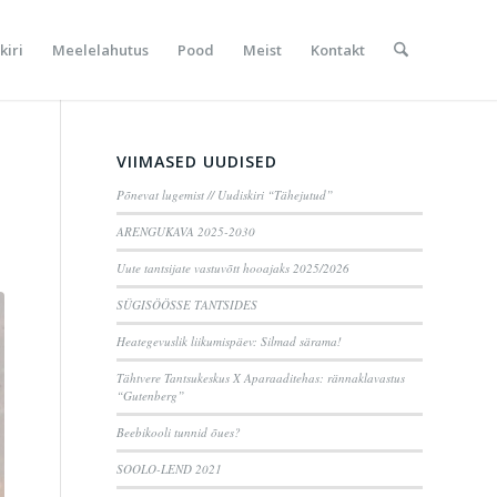
kiri
Meelelahutus
Pood
Meist
Kontakt
VIIMASED UUDISED
Põnevat lugemist // Uudiskiri “Tähejutud”
ARENGUKAVA 2025-2030
Uute tantsijate vastuvõtt hooajaks 2025/2026
SÜGISÖÖSSE TANTSIDES
Heategevuslik liikumispäev: Silmad särama!
Tähtvere Tantsukeskus X Aparaaditehas: rännaklavastus
“Gutenberg”
Beebikooli tunnid õues?
SOOLO-LEND 2021