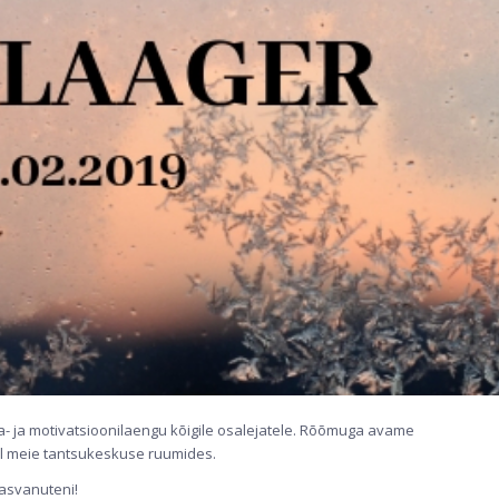
ia- ja motivatsioonilaengu kõigile osalejatele. Rõõmuga avame
ril meie tantsukeskuse ruumides.
kasvanuteni!