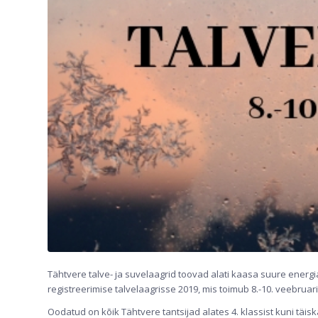
Tähtvere talve- ja suvelaagrid toovad alati kaasa suure energ
registreerimise talvelaagrisse 2019, mis toimub 8.-10. veebrua
Oodatud on kõik Tähtvere tantsijad alates 4. klassist kuni täis