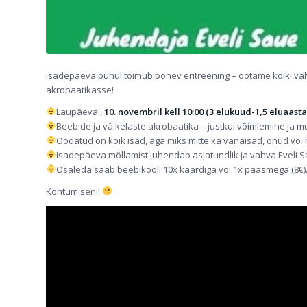
Isadepäeva puhul toimub põnev eritreening – ootame kõiki va
akrobaatikasse!
Laupäeval,
10. novembril kell 10:00 (3 elukuud-1,5 eluaastat)
Beebide ja väikelaste akrobaatika – justkui võimlemine ja müra
Oodatud on kõik isad, aga miks mitte ka vanaisad, onud või
Isadepäeva möllamist juhendab asjatundlik ja vahva Eveli S
Osaleda saab beebikooli 10x kaardiga või 1x pääsmega (8€)
Kohtumiseni!