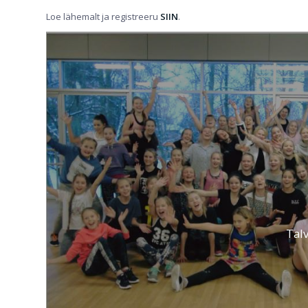
Loe lähemalt ja registreeru
SIIN
.
Tal