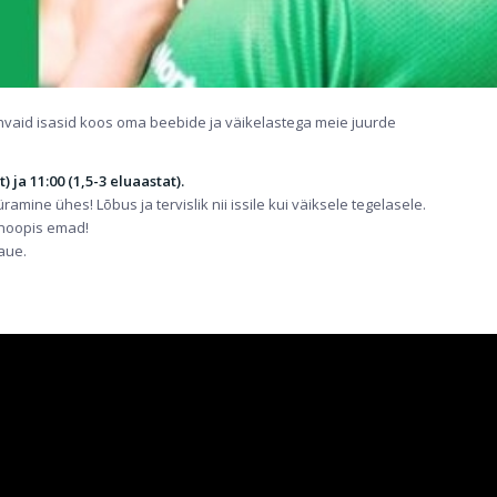
hvaid isasid koos oma beebide ja väikelastega meie juurde
 ja 11:00 (1,5-3 eluaastat).
mine ühes! Lõbus ja tervislik nii issile kui väiksele tegelasele.
 hoopis emad!
aue.
.