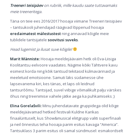
Treeneri teisipäev
on rubriik, mille kaudu saate tuttavamaks
meie treeneritega.
Täna on teie ees 2016/2017 hooaja viimane Treeneri teisipäev
– tantsukooli juhendajad räägivad lõppenud hooaja
eredaimatest mälestustest
ning annavad kõigile meie
tublidele tantsijatele
soovitusi suveks
.
Head lugemist ja ilusat suve kõigile!
Marit Männiste:
Hooaja meeldejäävaim hetk oli Eva-Liisiga
Koolitantsu eelvoore vaadates. Nägime kõiki Tähtvere kavu
esimest korda ning kõik tantsud tekitasid külmavärinaid ja
meeletuid emotsioone. Samuti läks südamesse ühe
lapsevanema kiri, kes tänas, et laps oli leidnud
tantsurõõmu. Tantsijad, suvel viibige võimalikult palju värskes
õhus ning treenimise vahele jätke aega ka puhkamiseks ;)
Elina Gorelašvili:
Minu juhendatavate gruppidega olid kõige
meeldejäävamad hetked festivali Kuldne Karikas
finaalürituselt, kus Show&musical eliitgrupp valiti superfinaali
ja neil õnnestus teha hooaja parim esitus kavaga “America”.
Tantsuklass 3 parim esitus oli samal sündmusel: esmakordselt