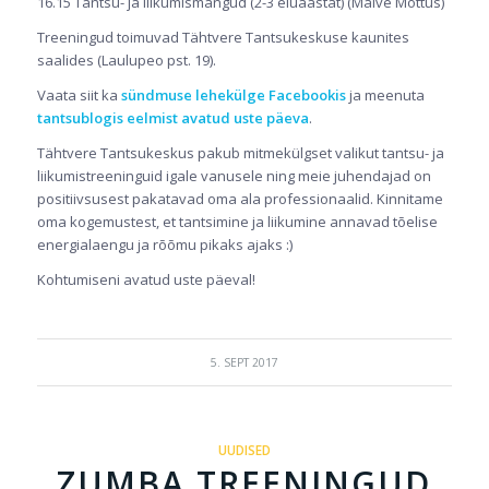
16.15 Tantsu- ja liikumismängud (2-3 eluaastat) (Maive Mõttus)
Treeningud toimuvad Tähtvere Tantsukeskuse kaunites
saalides (Laulupeo pst. 19).
Vaata siit ka
sündmuse lehekülge Facebookis
ja meenuta
tantsublogis eelmist avatud uste päeva
.
Tähtvere Tantsukeskus pakub mitmekülgset valikut tantsu- ja
liikumistreeninguid igale vanusele ning meie juhendajad on
positiivsusest pakatavad oma ala professionaalid. Kinnitame
oma kogemustest, et tantsimine ja liikumine annavad tõelise
energialaengu ja rõõmu pikaks ajaks :)
Kohtumiseni avatud uste päeval!
5. SEPT 2017
UUDISED
ZUMBA TREENINGUD