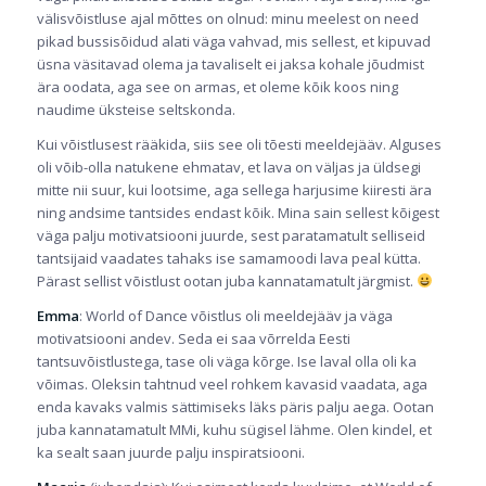
välisvõistluse ajal mõttes on olnud: minu meelest on need
pikad bussisõidud alati väga vahvad, mis sellest, et kipuvad
üsna väsitavad olema ja tavaliselt ei jaksa kohale jõudmist
ära oodata, aga see on armas, et oleme kõik koos ning
naudime üksteise seltskonda.
Kui võistlusest rääkida, siis see oli tõesti meeldejääv. Alguses
oli võib-olla natukene ehmatav, et lava on väljas ja üldsegi
mitte nii suur, kui lootsime, aga sellega harjusime kiiresti ära
ning andsime tantsides endast kõik. Mina sain sellest kõigest
väga palju motivatsiooni juurde, sest paratamatult selliseid
tantsijaid vaadates tahaks ise samamoodi lava peal kütta.
Pärast sellist võistlust ootan juba kannatamatult järgmist.
Emma
: World of Dance võistlus oli meeldejääv ja väga
motivatsiooni andev. Seda ei saa võrrelda Eesti
tantsuvõistlustega, tase oli väga kõrge. Ise laval olla oli ka
võimas. Oleksin tahtnud veel rohkem kavasid vaadata, aga
enda kavaks valmis sättimiseks läks päris palju aega. Ootan
juba kannatamatult MMi, kuhu sügisel lähme. Olen kindel, et
ka sealt saan juurde palju inspiratsiooni.