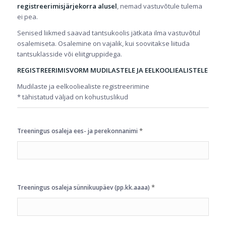
registreerimisjärjekorra alusel
, nemad vastuvõtule tulema
ei pea.
Senised liikmed saavad tantsukoolis jätkata ilma vastuvõtul
osalemiseta. Osalemine on vajalik, kui soovitakse liituda
tantsuklasside või eliitgruppidega.
REGISTREERIMISVORM MUDILASTELE JA EELKOOLIEALISTELE
Mudilaste ja eelkooliealiste registreerimine
* tähistatud väljad on kohustuslikud
*
Treeningus osaleja ees- ja perekonnanimi
*
Treeningus osaleja sünnikuupäev (pp.kk.aaaa)