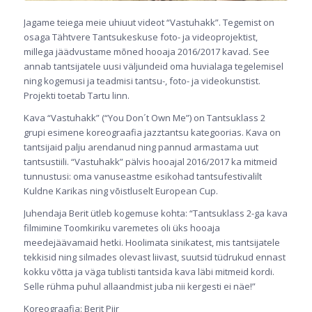
Jagame teiega meie uhiuut videot “Vastuhakk”. Tegemist on
osaga Tähtvere Tantsukeskuse foto- ja videoprojektist,
millega jäädvustame mõned hooaja 2016/2017 kavad. See
annab tantsijatele uusi väljundeid oma huvialaga tegelemisel
ning kogemusi ja teadmisi tantsu-, foto- ja videokunstist.
Projekti toetab Tartu linn.
Kava “Vastuhakk” (“You Don´t Own Me”) on Tantsuklass 2
grupi esimene koreograafia jazztantsu kategoorias. Kava on
tantsijaid palju arendanud ning pannud armastama uut
tantsustiili. “Vastuhakk” pälvis hooajal 2016/2017 ka mitmeid
tunnustusi: oma vanuseastme esikohad tantsufestivalilt
Kuldne Karikas ning võistluselt European Cup.
Juhendaja Berit ütleb kogemuse kohta: “Tantsuklass 2-ga kava
filmimine Toomkiriku varemetes oli üks hooaja
meedejäävamaid hetki. Hoolimata sinikatest, mis tantsijatele
tekkisid ning silmades olevast liivast, suutsid tüdrukud ennast
kokku võtta ja väga tublisti tantsida kava läbi mitmeid kordi.
Selle rühma puhul allaandmist juba nii kergesti ei näe!”
Koreograafia: Berit Piir