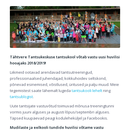
Tähtvere Tantsukeskuse tantsukool võtab vastu uusi huvilisi
hooajaks 2018/2019!
Liikmeid ootavad arendavad tantsutreeningud,
professionaalsed juhendajad, kokkuhoidev seltskond,
põnevad esinemised, võistlused, üritused ja palju muud. Meie
tegemistest saate lähemalt lugeda
tantsukooli lehelt
ning
tantsublogist
.
Uute tantsijate vastuvõtud toimuvad mõnusa treeningtunni
vormis juuni alguses ja augusti lõpus/septembri alguses.
Täpsed kuupäevad peagi koduleheküljel ja Facebookis.
Mudilaste ja eelkooli tundide huvilisi võtame vastu