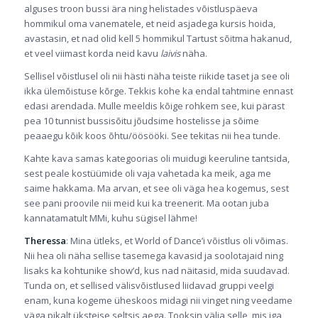
alguses troon bussi ära ning helistades võistluspäeva
hommikul oma vanematele, et neid asjadega kursis hoida,
avastasin, et nad olid kell 5 hommikul Tartust sõitma hakanud,
et veel viimast korda neid kavu
laivis
näha.
Sellisel võistlusel oli nii hästi näha teiste riikide taset ja see oli
ikka ülemõistuse kõrge. Tekkis kohe ka endal tahtmine ennast
edasi arendada. Mulle meeldis kõige rohkem see, kui pärast
pea 10 tunnist bussisõitu jõudsime hostelisse ja sõime
peaaegu kõik koos õhtu/öösööki. See tekitas nii hea tunde.
Kahte kava samas kategoorias oli muidugi keeruline tantsida,
sest peale kostüümide oli vaja vahetada ka meik, aga me
saime hakkama. Ma arvan, et see oli väga hea kogemus, sest
see pani proovile nii meid kui ka treenerit. Ma ootan juba
kannatamatult MMi, kuhu sügisel lähme!
Theressa
: Mina ütleks, et World of Dance’i võistlus oli võimas.
Nii hea oli näha sellise tasemega kavasid ja soolotajaid ning
lisaks ka kohtunike show’d, kus nad näitasid, mida suudavad.
Tunda on, et sellised välisvõistlused liidavad gruppi veelgi
enam, kuna kogeme üheskoos midagi nii vinget ning veedame
väga pikalt üksteise seltsis aega. Tooksin välja selle, mis iga