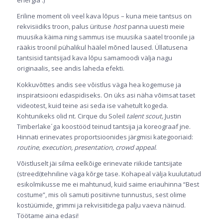
energia :)
Eriline moment oli veel kava lõpus – kuna meie tantsus on
rekvisiidiks troon, palus ürituse
host
panna uuesti meie
muusika käima ning sammus ise muusika saatel troonile ja
rääkis troonil pühalikul häälel mõned laused. Üllatusena
tantsisid tantsijad kava lõpu samamoodi välja nagu
originaalis, see andis laheda efekti.
Kokkuvõttes andis see võistlus väga hea kogemuse ja
inspiratsiooni edaspidiseks. On üks asi näha võimsat taset
videotest, kuid teine asi seda ise vahetult kogeda.
Kohtunikeks olid nt. Cirque du Soleil
talent scout,
Justin
Timberlake´ga koostööd teinud tantsija ja koreograaf jne.
Hinnati erinevates proportsioonides järgmisi kategooriaid:
routine, execution, presentation, crowd appeal
.
Võistluselt jäi silma eelkõige erinevate riikide tantsijate
(streedi)tehniline väga kõrge tase. Kohapeal välja kuulutatud
esikolmikusse me ei mahtunud, kuid saime eriauhinna “Best
costume”, mis oli samuti positiivne tunnustus, sest olime
kostüümide, grimmi ja rekvisiitidega palju vaeva näinud.
Töötame aina edasi!