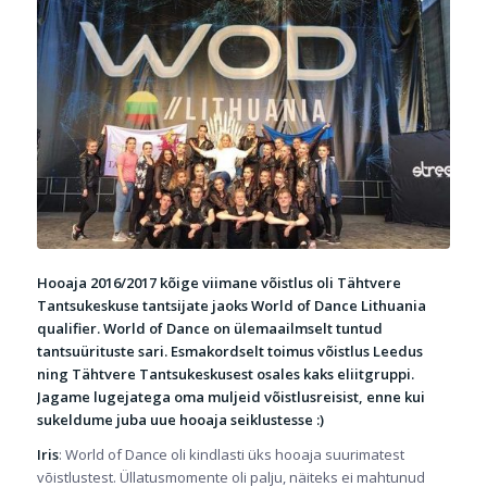
Hooaja 2016/2017 kõige viimane võistlus oli Tähtvere
Tantsukeskuse tantsijate jaoks World of Dance Lithuania
qualifier. World of Dance on ülemaailmselt tuntud
tantsuürituste sari. Esmakordselt toimus võistlus Leedus
ning Tähtvere Tantsukeskusest osales kaks eliitgruppi.
Jagame lugejatega oma muljeid võistlusreisist, enne kui
sukeldume juba uue hooaja seiklustesse :)
Iris
: World of Dance oli kindlasti üks hooaja suurimatest
võistlustest. Üllatusmomente oli palju, näiteks ei mahtunud