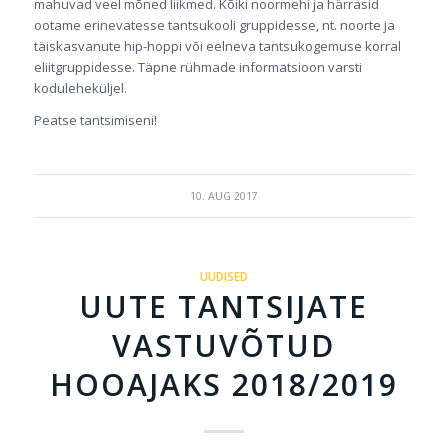
mahuvad veel mõned liikmed. Kõiki noormehi ja härrasid
ootame erinevatesse tantsukooli gruppidesse, nt. noorte ja
täiskasvanute hip-hoppi või eelneva tantsukogemuse korral
eliitgruppidesse. Täpne rühmade informatsioon varsti
koduleheküljel.
Peatse tantsimiseni!
10. AUG 2017
UUDISED
UUTE TANTSIJATE
VASTUVÕTUD
HOOAJAKS 2018/2019