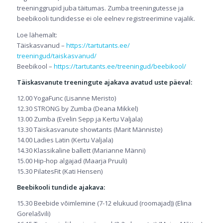
treeninggrupid juba täitumas. Zumba treeningutesse ja
beebikooli tundidesse ei ole eelnev registreerimine vajalik.
Loe lähemalt:
Täiskasvanud –
https://tartutants.ee/
treeningud/taiskasvanud/
Beebikool –
https://tartutants.ee/
treeningud/beebikool/
Täiskasvanute treeningute ajakava avatud uste päeval:
12.00 YogaFunc (Lisanne Meristo)
12.30 STRONG by Zumba (Deana Mikkel)
13.00 Zumba (Evelin Sepp ja Kertu Valjala)
13.30 Täiskasvanute showt
ants (Marit Männiste)
14.00 Ladies Latin (Kertu Valjala)
14.30 Klassikaline ballett (Marianne Männi)
15.00 Hip-hop algajad (Maarja Pruuli)
15.30 PilatesFit (Kati Hensen)
Beebikooli tundide ajakava:
15.30 Beebide võimlemine (7-12 elukuud (roomajad)) (Elina
Gorelašvili)