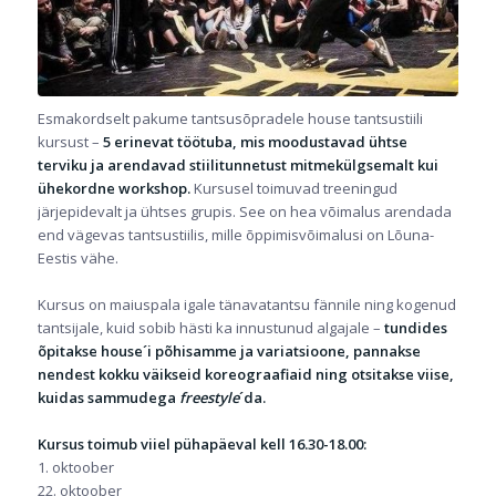
Esmakordselt pakume tantsusõpradele house tantsustiili
kursust –
5 erinevat töötuba, mis moodustavad ühtse
terviku ja arendavad stiilitunnetust mitmekülgsemalt kui
ühekordne workshop.
Kursusel toimuvad treeningud
järjepidevalt ja ühtses grupis. See on hea võimalus arendada
end vägevas tantsustiilis, mille õppimisvõimalusi on Lõuna-
Eestis vähe.
Kursus on maiuspala igale tänavatantsu fännile ning kogenud
tantsijale, kuid sobib hästi ka innustunud algajale –
tundides
õpitakse house´i põhisamme ja variatsioone, pannakse
nendest kokku väikseid koreograafiaid ning otsitakse viise,
kuidas sammudega
freestyle
´da.
Kursus toimub
viiel pühapäeval kell 16.30-18.00:
1. oktoober
22. oktoober