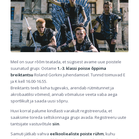
Meil on suur rõõm teatada, et sügisest avame uue poistele
suunatud grupi. Ootame
1.-3. klassi poisse õppima
breiktantsu
Roland Gorkini juhendamisel. Tunnid toimuvad E
ja K kell 16.00-16.55.
Breiktants teeb keha tugevaks, arendab rütmitunnet ja
akrobaatilisi võimeid, annab võimaluse veeta vaba aega
sportlikult ja saada uusi sõpru.
Huvi korral palume kindlasti varakult registreeruda, et
saaksime toreda seltskonnaga grupi avada. Registreeru uute
tantsijate vastuvõtule
siin
.
Samuti jätkab vahva
eelkooliealiste poiste rühm
, kuhu