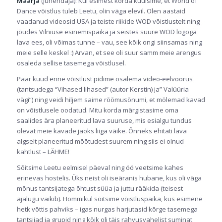
Maarja
(juhendaja): Kui esimest korda kuulsime, et World of
Dance võistlus tuleb Leetu, olin väga elevil. Olen aastaid
vaadanud videosid USA ja teiste riikide WOD võistlustelt ning
jõudes Vilniuse esinemispaika ja seistes suure WOD logoga
lava ees, oli võimas tunne – vau, see kõik ongi siinsamas ning
meie selle keskel :) Arvan, et see oli suur samm meie arengus
osaleda sellise tasemega võistlusel.
Paar kuud enne võistlust pidime osalema video-eelvoorus
(tantsudega “Vihased lihased” (autor Kerstin) ja” Valüüria
vägi”) ning veidi hiljem saime rõõmusõnumi, et mõlemad kavad
on võistlusele oodatud. Mitu korda märgistasime oma
saalides ära planeeritud lava suuruse, mis esialgu tundus
olevat meie kavade jaoks liiga väike. Õnneks ehitati lava
algselt planeeritud mõõtudest suurem ning siis ei olnud
kahtlust – LÄHME!
Sõitsime Leetu eelmisel päeval ning öö veetsime kahes
erinevas hostelis. Üks neist oli iseäranis hubane, kus oli väga
mõnus tantsijatega õhtust süüa ja juttu rääkida (teisest
ajalugu vaikib). Hommikul sõitsime võistluspaika, kus esimene
hetk võttis pahviks – igas nurgas harjutasid kõrge tasemega
tantsijad ja grupid ning kõik oli täis rahvusvahelist suminat