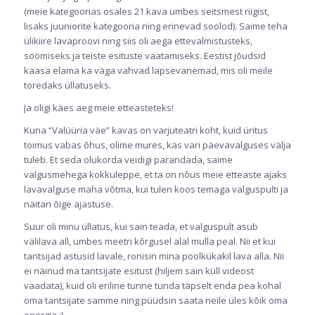
(meie kategoorias osales 21 kava umbes seitsmest riigist,
lisaks juuniorite kategooria ning erinevad soolod). Saime teha
ülikiire lavaproovi ning siis oli aega ettevalmistusteks,
söömiseks ja teiste esituste vaatamiseks. Eestist jõudsid
kaasa elama ka väga vahvad lapsevanemad, mis oli meile
toredaks üllatuseks.
Ja oligi käes aeg meie etteasteteks!
Kuna “Valüüria väe” kavas on varjuteatri koht, kuid üritus
toimus vabas õhus, olime mures, kas vari päevavalguses välja
tuleb. Et seda olukorda veidigi parandada, saime
valgusmehega kokkuleppe, et ta on nõus meie etteaste ajaks
lavavalguse maha võtma, kui tulen koos temaga valguspulti ja
näitan õige ajastuse.
Suur oli minu üllatus, kui sain teada, et valguspult asub
välilava all, umbes meetri kõrgusel alal mulla peal. Nii et kui
tantsijad astusid lavale, ronisin mina poolkükakil lava alla. Nii
ei näinud ma tantsijate esitust (hiljem sain küll videost
vaadata), kuid oli eriline tunne tunda täpselt enda pea kohal
oma tantsijate samme ning püüdsin saata neile üles kõik oma