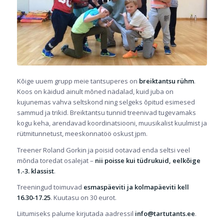
Kõige uuem grupp meie tantsuperes on
breiktantsu rühm
.
Koos on käidud ainult mõned nädalad, kuid juba on
kujunemas vahva seltskond ning selgeks õpitud esimesed
sammud ja trikid. Breiktantsu tunnid treenivad tugevamaks
kogu keha, arendavad koordinatsiooni, muusikalist kuulmist ja
rütmitunnetust, meeskonnatöö oskust jpm.
Treener Roland Gorkin ja poisid ootavad enda seltsi veel
mõnda toredat osalejat –
nii poisse kui tüdrukuid, eelkõige
1.-3. klassist
.
Treeningud toimuvad
esmaspäeviti ja kolmapäeviti kell
16.30-17.25
. Kuutasu on 30 eurot.
Liitumiseks palume kirjutada aadressil
info@tartutants.ee
.