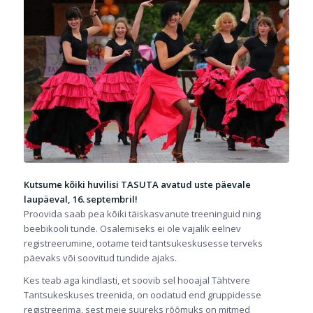
Kutsume kõiki huvilisi TASUTA avatud uste päevale
laupäeval, 16. septembril!
Proovida saab pea kõiki täiskasvanute treeninguid ning
beebikooli tunde. Osalemiseks ei ole vajalik eelnev
registreerumine, ootame teid tantsukeskusesse terveks
päevaks või soovitud tundide ajaks.
Kes teab aga kindlasti, et soovib sel hooajal Tähtvere
Tantsukeskuses treenida, on oodatud end gruppidesse
registreerima, sest meie suureks rõõmuks on mitmed