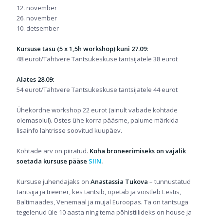
12. november
26. november
10. detsember
Kursuse tasu (5 x 1,5h workshop) kuni 27.09:
48 eurot/Tähtvere Tantsukeskuse tantsijatele 38 eurot
Alates 28.09:
54 eurot/Tähtvere Tantsukeskuse tantsijatele 44 eurot
Ühekordne workshop 22 eurot (ainult vabade kohtade
olemasolul). Ostes ühe korra pääsme, palume märkida
lisainfo lahtrisse soovitud kuupäev.
Kohtade arv on piiratud.
Koha broneerimiseks on vajalik
soetada kursuse pääse
SIIN
.
Kursuse juhendajaks on
Anastassia Tukova
– tunnustatud
tantsija ja treener, kes tantsib, õpetab ja võistleb Eestis,
Baltimaades, Venemaal ja mujal Euroopas. Ta on tantsuga
tegelenud üle 10 aasta ning tema põhistiilideks on house ja