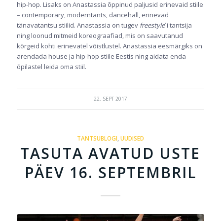
hip-hop. Lisaks on Anastassia õppinud paljusid erinevaid stiile
– contemporary, moderntants, dancehall, erinevad
tänavatantsu stiilid. Anastassia on tugev
freestyle
´i tantsija
ning loonud mitmeid koreograafiad, mis on saavutanud
kõrgeid kohti erinevatel võistlustel. Anastassia eesmärgiks on
arendada house ja hip-hop stiile Eestis ning aidata enda
õpilastel leida oma stiil.
22. SEPT 2017
TANTSUBLOGI
,
UUDISED
TASUTA AVATUD USTE
PÄEV 16. SEPTEMBRIL