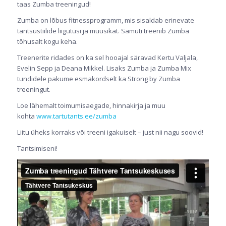
taas Zumba treeningud!
Zumba on lõbus fitnessprogramm, mis sisaldab erinevate
tantsustiilide liigutusi ja muusikat. Samuti treenib Zumba
tõhusalt kogu keha.
Treenerite ridades on ka sel hooajal säravad Kertu Valjala,
Evelin Sepp ja Deana Mikkel. Lisaks Zumba ja Zumba Mix
tundidele pakume esmakordselt ka Strong by Zumba
treeningut.
Loe lähemalt toimumisaegade, hinnakirja ja muu
kohta
www.tartutants.ee/zumba
Liitu üheks korraks või treeni igakuiselt – just nii nagu soovid!
Tantsimiseni!