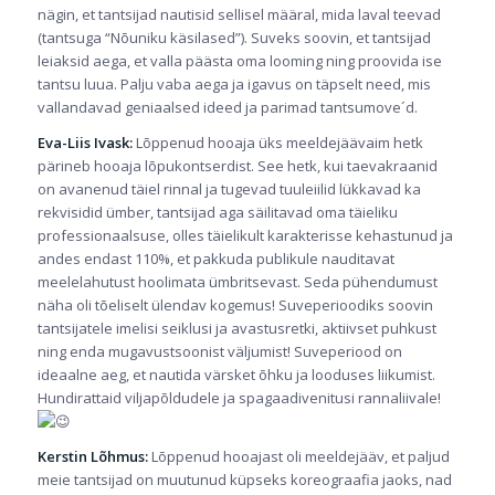
nägin, et tantsijad nautisid sellisel määral, mida laval teevad
(tantsuga “Nõuniku käsilased”). Suveks soovin, et tantsijad
leiaksid aega, et valla päästa oma looming ning proovida ise
tantsu luua. Palju vaba aega ja igavus on täpselt need, mis
vallandavad geniaalsed ideed ja parimad tantsumove´d.
Eva-Liis Ivask:
Lõppenud hooaja üks meeldejäävaim hetk
pärineb hooaja lõpukontserdist. See hetk, kui taevakraanid
on avanenud täiel rinnal ja tugevad tuuleiilid lükkavad ka
rekvisidid ümber, tantsijad aga säilitavad oma täieliku
professionaalsuse, olles täielikult karakterisse kehastunud ja
andes endast 110%, et pakkuda publikule nauditavat
meelelahutust hoolimata ümbritsevast. Seda pühendumust
näha oli tõeliselt ülendav kogemus! Suveperioodiks soovin
tantsijatele imelisi seiklusi ja avastusretki, aktiivset puhkust
ning enda mugavustsoonist väljumist! Suveperiood on
ideaalne aeg, et nautida värsket õhku ja looduses liikumist.
Hundirattaid viljapõldudele ja spagaadivenitusi rannaliivale!
Kerstin Lõhmus:
Lõppenud hooajast oli meeldejääv, et paljud
meie tantsijad on muutunud küpseks koreograafia jaoks, nad