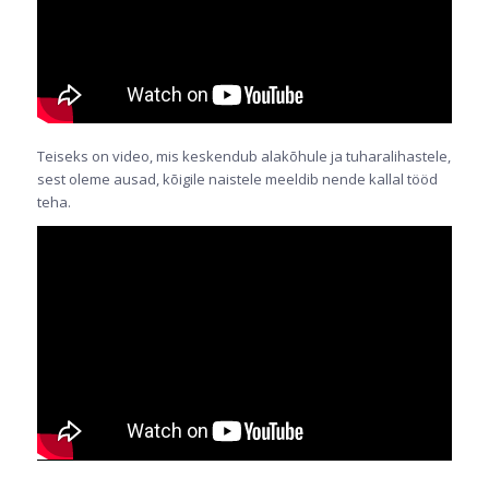
Teiseks on video, mis keskendub alakõhule ja tuharalihastele,
sest oleme ausad, kõigile naistele meeldib nende kallal tööd
teha
.