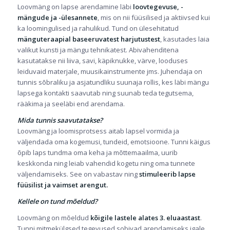
Loovmäng on lapse arendamine läbi
loovtegevuse, -
mängude ja -ülesannete
, mis on nii füüsilised ja aktiivsed kui
ka loomingulised ja rahulikud. Tund on ülesehitatud
mänguteraapial baseeruvatest harjutustest
, kasutades laia
valikut kunsti ja mängu tehnikatest. Abivahenditena
kasutatakse nii liiva, savi, käpiknukke, värve, looduses
leiduvaid materjale, muusikainstrumente jms. Juhendaja on
tunnis sõbraliku ja asjatundliku suunaja rollis, kes läbi mängu
lapsega kontakti saavutab ning suunab teda tegutsema,
rääkima ja seeläbi end arendama.
Mida tunnis saavutatakse?
Loovmäng ja loomisprotsess aitab lapsel vormida ja
väljendada oma kogemusi, tundeid, emotsioone. Tunni käigus
õpib laps tundma oma keha ja mõttemaailma, uurib
keskkonda ning leiab vahendid kogetu ning oma tunnete
väljendamiseks. See on vabastav ning
stimuleerib lapse
füüsilist ja vaimset arengut.
Kellele on tund mõeldud?
Loovmäng on mõeldud
kõigile lastele alates 3. eluaastast
.
Tunni mitmekülgsed tegevused sobivad arendamiseks igale