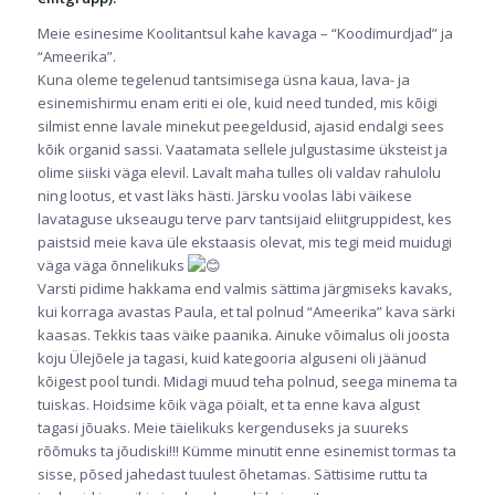
Meie esinesime Koolitantsul kahe kavaga – “Koodimurdjad” ja
“Ameerika”.
Kuna oleme tegelenud tantsimisega üsna kaua, lava- ja
esinemishirmu enam eriti ei ole, kuid need tunded, mis kõigi
silmist enne lavale minekut peegeldusid, ajasid endalgi sees
kõik organid sassi. Vaatamata sellele julgustasime üksteist ja
olime siiski väga elevil. Lavalt maha tulles oli valdav rahulolu
ning lootus, et vast läks hästi. Järsku voolas läbi väikese
lavataguse ukseaugu terve parv tantsijaid eliitgruppidest, kes
paistsid meie kava üle ekstaasis olevat, mis tegi meid muidugi
väga väga õnnelikuks
Varsti pidime hakkama end valmis sättima järgmiseks kavaks,
kui korraga avastas Paula, et tal polnud “Ameerika” kava särki
kaasas. Tekkis taas väike paanika. Ainuke võimalus oli joosta
koju Ülejõele ja tagasi, kuid kategooria alguseni oli jäänud
kõigest pool tundi. Midagi muud teha polnud, seega minema ta
tuiskas. Hoidsime kõik väga pöialt, et ta enne kava algust
tagasi jõuaks. Meie täielikuks kergenduseks ja suureks
rõõmuks ta jõudiski!!! Kümme minutit enne esinemist tormas ta
sisse, põsed jahedast tuulest õhetamas. Sättisime ruttu ta