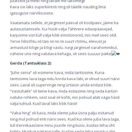
juukseid ja meiki ning lavale me läksimegi!
Kava ise läks superkiiresti ning oli täielik nauding ilma
igasuguse närvilisuseta.
Vaatamata sellele, et järgmisel päeval oli koolipäev, jäime ka
autasustamisele. Kui hüüti välja Tähtvere edasipääsejad,
karjusime vist küll välja kõik emotsioonid, mis meil sees olid.
Terve hilisõhtu oli täis nii nii nii suurt rõõmu, elevust ja
armastust kõige ja kõigi vastu. Isegi järgmisel varahommikul,
vähese une ning valutava kehaga, oli sees suuuur päike
Gerda (Tantsuklass 2):
“Juhe seina” oli esimene kava, mida tantsisime. Kuna
tantsisime lava taga mitu korda kava läbi, ei olnud suurt närvi
sees. Laval oli supervinge ning üritasin anda endast kõik.
“Vastuhakk” oli teine kava, mida esitasime ning seda kartsin
natuke rohkem, sest seal oli kohti, mis polnud alati väga hästi
välja tulnud. Kuid laval läks kõik hästi!
“Vaba hing” oli kava, mida oleme juba üsna palju esitanud
ning mul polnud eriti närvi sees. Kuid kui olime juba lava taga,
tuli trennikaaslane minu juurde ning küsis, kuidas teha üht
kohta. Muidugi näitasin talle, kuidas seda teha ning kui olin