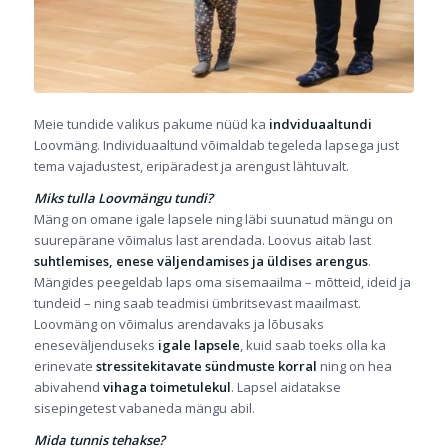
Meie tundide valikus pakume nüüd ka
indviduaaltundi
Loovmäng. Individuaaltund võimaldab tegeleda lapsega just
tema vajadustest, eripäradest ja arengust lähtuvalt.
Miks tulla Loovmängu tundi?
Mäng on omane igale lapsele ning läbi suunatud mängu on
suurepärane võimalus last arendada. Loovus aitab last
suhtlemises, enese väljendamises ja üldises arengus
.
Mängides peegeldab laps oma sisemaailma – mõtteid, ideid ja
tundeid – ning saab teadmisi ümbritsevast maailmast.
Loovmäng on võimalus arendavaks ja lõbusaks
eneseväljenduseks
igale lapsele
, kuid saab toeks olla ka
erinevate
stressitekitavate sündmuste korral
ning on hea
abivahend
vihaga toimetulekul
. Lapsel aidatakse
sisepingetest vabaneda mängu abil.
Mida tunnis tehakse?