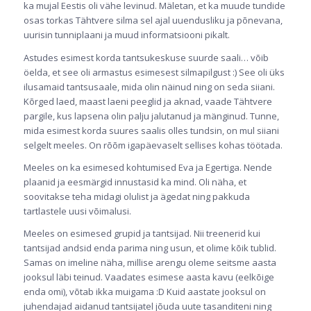
ka mujal Eestis oli vähe levinud. Mäletan, et ka muude tundide
osas torkas Tähtvere silma sel ajal uuendusliku ja põnevana,
uurisin tunniplaani ja muud informatsiooni pikalt.
Astudes esimest korda tantsukeskuse suurde saali… võib
öelda, et see oli armastus esimesest silmapilgust :) See oli üks
ilusamaid tantsusaale, mida olin näinud ning on seda siiani.
Kõrged laed, maast laeni peeglid ja aknad, vaade Tähtvere
pargile, kus lapsena olin palju jalutanud ja mänginud. Tunne,
mida esimest korda suures saalis olles tundsin, on mul siiani
selgelt meeles. On rõõm igapäevaselt sellises kohas töötada.
Meeles on ka esimesed kohtumised Eva ja Egertiga. Nende
plaanid ja eesmärgid innustasid ka mind. Oli näha, et
soovitakse teha midagi olulist ja ägedat ning pakkuda
tartlastele uusi võimalusi.
Meeles on esimesed grupid ja tantsijad. Nii treenerid kui
tantsijad andsid enda parima ning usun, et olime kõik tublid.
Samas on imeline näha, millise arengu oleme seitsme aasta
jooksul läbi teinud. Vaadates esimese aasta kavu (eelkõige
enda omi), võtab ikka muigama :D Kuid aastate jooksul on
juhendajad aidanud tantsijatel jõuda uute tasanditeni ning