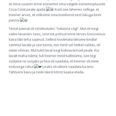
et mina suutsin enne esinemist oma valgele esinemispluusile
Coca-Colat peale ajada
Kuid see lahenes sellega, et
treener arvas, et võiksime oma bomberid eest lukuga kinni
panna
Teisel päeval oli võistlustules “Valüüria vägi”. Mul oli isegi
väike lavanärv sees, sest me polnud enne terves koosseisus
kava läbi teha saanud. Sellest hoolimata läksime kindlal
sammul lavale ja see tunne, mis mind sel hetkel valdas, oli
niiiiiiii võimas. Mul tulid laval isegi külmavärinad peale. Kui
lavalt maha tulime, tuli treener meid kallistama, see tegi
südame nii soojaks ja hea oli vaadata, et treener oli meie
esitusega rahul
Lisaks oli ülitore vaadata ka teisi
Tähtvere kavu ja neile täiest kõrist kaasa elada.