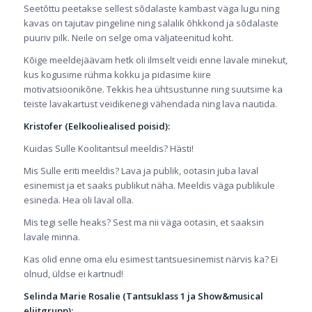
Seetõttu peetakse sellest sõdalaste kambast väga lugu ning
kavas on tajutav pingeline ning salalik õhkkond ja sõdalaste
puuriv pilk. Neile on selge oma väljateenitud koht.
Kõige meeldejäävam hetk oli ilmselt veidi enne lavale minekut,
kus kogusime rühma kokku ja pidasime kiire
motivatsioonikõne. Tekkis hea ühtsustunne ning suutsime ka
teiste lavakartust veidikenegi vähendada ning lava nautida.
Kristofer (Eelkooliealised poisid):
Kuidas Sulle Koolitantsul meeldis? Hästi!
Mis Sulle eriti meeldis? Lava ja publik, ootasin juba laval
esinemist ja et saaks publikut näha. Meeldis väga publikule
esineda. Hea oli laval olla.
Mis tegi selle heaks? Sest ma nii väga ootasin, et saaksin
lavale minna.
Kas olid enne oma elu esimest tantsuesinemist närvis ka? Ei
olnud, üldse ei kartnud!
Selinda Marie Rosalie (Tantsuklass 1 ja Show&musical
eliitgrupp):