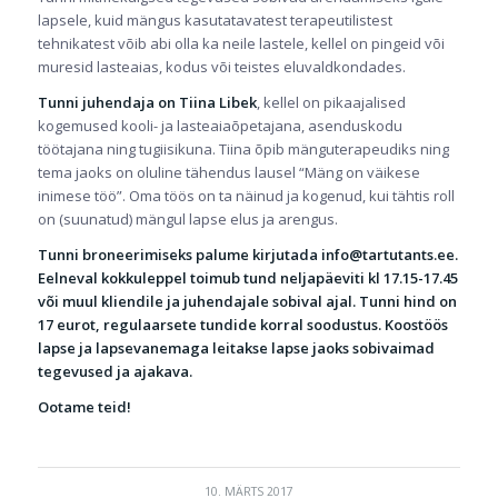
lapsele, kuid mängus kasutatavatest terapeutilistest
tehnikatest võib abi olla ka neile lastele, kellel on pingeid või
muresid lasteaias, kodus või teistes eluvaldkondades.
Tunni juhendaja on Tiina Libek
, kellel on pikaajalised
kogemused kooli- ja lasteaiaõpetajana, asenduskodu
töötajana ning tugiisikuna. Tiina õpib mänguterapeudiks ning
tema jaoks on oluline tähendus lausel “Mäng on väikese
inimese töö”. Oma töös on ta näinud ja kogenud, kui tähtis roll
on (suunatud) mängul lapse elus ja arengus.
Tunni broneerimiseks palume kirjutada info@tartutants.ee.
Eelneval kokkuleppel toimub tund neljapäeviti kl 17.15-17.45
või muul kliendile ja juhendajale sobival ajal. Tunni hind on
17 eurot, regulaarsete tundide korral soodustus. Koostöös
lapse ja lapsevanemaga leitakse lapse jaoks sobivaimad
tegevused ja ajakava.
Ootame teid!
10. MÄRTS 2017