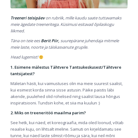
Treeneri teisipäev
on rubriik, mille kaudu saate tuttavamaks
meie ägedate treeneritega. Küsimusi esitavad õpilaskogu
liikmed.
Täna on teie ees
Berit Piir,
suurepärane juhendaja mitmele
meie laste, noorte ja täiskasvanute grupile.
Head lugemist!
1. Esimene mälestus Tähtvere Tantsukeskusest/Tähtvere
tantsijatest?
Mäletan hästi, kui vaimustuses olin ma meie suurest saalist,
kui esimest korda sinna sisse astusin. Päike paistis läbi
akende, puulehed olid rohelised ning saalist lausa hõngus
inspiratsiooni. Tundsin kohe, et siia ma kuulun :)
2. Miks on treeneritöö maailma parim?
See hetk, kui näed, et koreograafia, mida oled loonud, võtab
reaalse kuju, on lihtsalt imeline. Samuti on kirjeldamatu see
tunne, kui näed laste silmist rõõmu ja sära, kui neil mõni