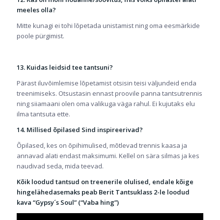
meeles olla?
Mitte kunagi ei tohi lõpetada unistamist ning oma eesmärkide
poole pürgimist.
13. Kuidas leidsid tee tantsuni?
Pärast iluvõimlemise lõpetamist otsisin teisi väljundeid enda
treenimiseks. Otsustasin ennast proovile panna tantsutrennis
ning siiamaani olen oma valikuga väga rahul. Ei kujutaks elu
ilma tantsuta ette.
14. Millised õpilased Sind inspireerivad?
Õpilased, kes on õpihimulised, mõtlevad trennis kaasa ja
annavad alati endast maksimumi. Kellel on sära silmas ja kes
naudivad seda, mida teevad.
Kõik loodud tantsud on treenerile olulised, endale kõige
hingelähedasemaks peab Berit Tantsuklass 2-le loodud
kava “Gypsy´s Soul” (“Vaba hing”)