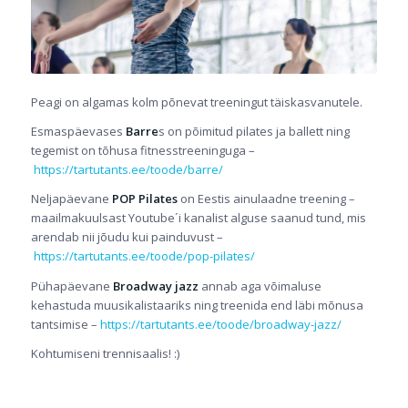
Peagi on algamas kolm põnevat treeningut täiskasvanutele.
Esmaspäevases
Barre
s on põimitud pilates ja ballett ning
tegemist on tõhusa fitnesstreeninguga –
https://tartutants.ee/toode/barre/
Neljapäevane
POP Pilates
on Eestis ainulaadne treening –
maailmakuulsast Youtube´i kanalist alguse saanud tund, mis
arendab nii jõudu kui painduvust –
https://tartutants.ee/toode/pop-pilates/
Pühapäevane
Broadway jazz
annab aga võimaluse
kehastuda muusikalistaariks ning treenida end läbi mõnusa
tantsimise –
https://tartutants.ee/toode/broadway-jazz/
Kohtumiseni trennisaalis! :)