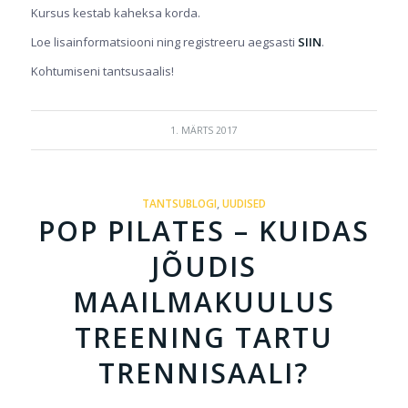
Kursus kestab kaheksa korda.
Loe lisainformatsiooni ning registreeru aegsasti
SIIN
.
Kohtumiseni tantsusaalis!
1. MÄRTS 2017
TANTSUBLOGI
,
UUDISED
POP PILATES – KUIDAS
JÕUDIS
MAAILMAKUULUS
TREENING TARTU
TRENNISAALI?