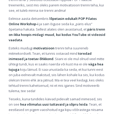
treeneriks, sest mis oleks parem motivatsioon trenni teha, kui
see, et tuleb minna ise trenni andma!
Eelmise aasta detsembris
lõpetasin edukalt POP Pilates
Online Workshop-i
ja sain õiguse seda ka „päris elus“
õpetama hakata. Sellest alates olen avastanud, et
päris trenn
on ikka hoopis midagi muud, kui kodus YouTube-st videosid
vaadata
.
Esiteks muidugi
motivatsioon
trenni teha suureneb
mitmekordselt. Tean, et tunnis ootavad mind
toredad
inimesed ja toetav õhkkond
.
Siiani ei ole mul olnud veel mitte
ühtegi tundi, kus ei saaks naerda või kust ma ei ole
väga hea
tujuga
koju läinud. Ei saa unustada ka seda, et kui tunni eest
on juba eelnevalt makstud, siis lähen kohale ka siis, kui kodus
oleksin trenni ehk ära jätnud. Ma ei tea veel kedagi, kes oleks
tehtud trenni kahetsenud, nii et mis iganes Sind motiveerib
tulema, tee seda!
Teiseks, kuna tundides käivad pidevalt samad inimesed, siis
on see
hea võimalus uusi tuttavaid ja sõpru leida
. Tean, et
eestlased on pigem vaoshoitud ega kipu võõrastega niisama