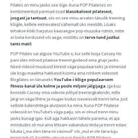
Pilates on minu jaoks see õige. Kuna POP Pilateses on
kombineeritud parimad osad
klassikalisest pilatesest,
joogast ja tantsust
, siis on see minu arvates täiuslik treening
kõigile, kellele eelnevatest vähemalt üks meeldib. Lisaks
tehakse kõiki harjutusi kaasaegse pop-muusika rütmis, mitte
ei loeta korduseid või aega, mistõttu on
terve tund justkui
tants matil
.
POP Pilates sai alguse
YouTube
-s, kui selle looja Cassey Ho
pani üles mõned pilatese treeningvideod oma grupi jaoks.
Need videod muutusid kiiresti väga populaarseks ja inimesed
üle kogu maailma hakkasid küsima aina rohkem videosid.
Blogilates on tänaseks
YouTube-i kõige populaarsem
fitness-kanal üle kolme ja poole miljoni jälgijaga.
Iga kuu
koostab Cassey oma videote põhjal treeningkalendri, mille
järgi on väga lihtne ja mugav kodus iseseisvalt trenni teha. Just
selliste kalendritega alustasin ka mina. Kuna POP Pilatese
videosid on YouTube’s väga palju, siis ei olnud trenn minu
jaoks kunagi igav. Küll aga hakkasin tähele panema, et aja
möödudes oli mul aina lihtsam vabandusi leida ja trenni edasi
lükata („ma olen täna nii väsinud“ või „mul ei ole täna tuju
trenni teha“). Seetõttu otsustasin õppida POP Pilatese