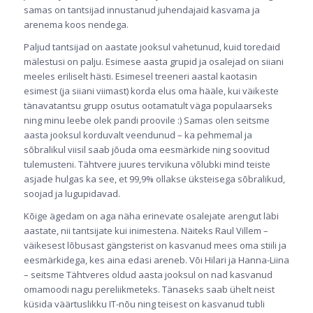
samas on tantsijad innustanud juhendajaid kasvama ja
arenema koos nendega.
Paljud tantsijad on aastate jooksul vahetunud, kuid toredaid
mälestusi on palju. Esimese aasta grupid ja osalejad on siiani
meeles eriliselt hästi. Esimesel treeneri aastal kaotasin
esimest (ja siiani viimast) korda elus oma hääle, kui väikeste
tänavatantsu grupp osutus ootamatult väga populaarseks
ning minu leebe olek pandi proovile :) Samas olen seitsme
aasta jooksul korduvalt veendunud – ka pehmemal ja
sõbralikul viisil saab jõuda oma eesmärkide ning soovitud
tulemusteni. Tähtvere juures tervikuna võlubki mind teiste
asjade hulgas ka see, et 99,9% ollakse üksteisega sõbralikud,
soojad ja lugupidavad.
Kõige ägedam on aga näha erinevate osalejate arengut läbi
aastate, nii tantsijate kui inimestena. Näiteks Raul Villem –
väikesest lõbusast gängsterist on kasvanud mees oma stiili ja
eesmärkidega, kes aina edasi areneb.
Või Hilari ja Hanna-Liina
– seitsme Tähtveres oldud aasta jooksul on nad kasvanud
omamoodi nagu pereliikmeteks. Tänaseks saab ühelt neist
küsida väärtuslikku IT-nõu ning teisest on kasvanud tubli