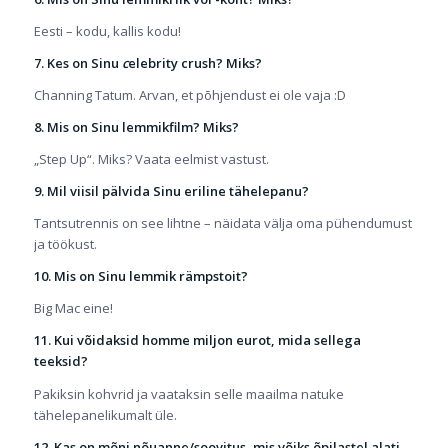
Eesti – kodu, kallis kodu!
7. Kes on Sinu
c
elebrity crush
? Miks?
Channing Tatum. Arvan, et põhjendust ei ole vaja :D
8. Mis on Sinu lemmikfilm? Miks?
„Step Up“. Miks? Vaata eelmist vastust.
9. Mil viisil pälvida Sinu eriline tähelepanu?
Tantsutrennis on see lihtne – näidata välja oma pühendumust
ja töökust.
10. Mis on Sinu lemmik rämpstoit?
Big Mac eine!
11. Kui võidaksid homme miljon eurot, mida sellega
teeksid?
Pakiksin kohvrid ja vaataksin selle maailma natuke
tähelepanelikumalt üle.
12. Kas on mõni nõuanne/soovitus, mis võiks õpilastel alati