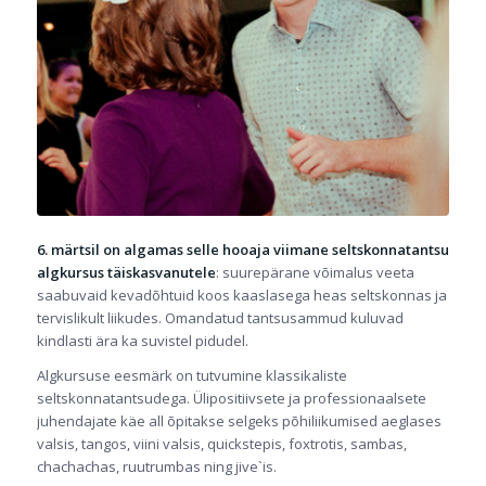
6. märtsil on algamas selle hooaja viimane seltskonnatantsu
algkursus täiskasvanutele
: suurepärane võimalus veeta
saabuvaid kevadõhtuid koos kaaslasega heas seltskonnas ja
tervislikult liikudes. Omandatud tantsusammud kuluvad
kindlasti ära ka suvistel pidudel.
Algkursuse eesmärk on tutvumine klassikaliste
seltskonnatantsudega. Ülipositiivsete ja professionaalsete
juhendajate käe all õpitakse selgeks põhiliikumised aeglases
valsis, tangos, viini valsis, quic
kstepis, foxtrotis, sambas,
chachachas, ruutrumbas ning jive`is.