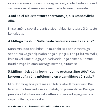
raskem element õnnestub ning sa tead, et oled aidanud neid
sammukese lähemale oma eesmärkide saavutamisele.
3. Kui Sa ei oleks tantsutreener/tantsija, siis kes sooviksid
olla?
Ilmselt mõne spordiorganisatsiooni/klubi juhataja või ürituste
korraldaja.
4. Millega meeldib Sulle peale tantsimise veel tegeleda?
Kuna minu töö on ühtlasi ka mu hobi, siis peale tantsuga
seonduva väga palju vaba aega ei jäägi. Nii palju, kui võimalik,
käin talvel lumelauaga ja suvel veelauaga sõitmas. Samuti
naudin väga ka oma koeraga metsas jalutamist.
5. Milline näeb välja loominguline protsess Sinu töös? Kas
koreograafia välja mõtlemine on pigem lihtne või raske?
Minu loominguline protsess sõltub täielikult muusikast. Kui
leian mõne hea laulu, mis kõnetab, on pigem lihtne. Kui aga
pean kindlaks kuupäevaks etteantud muusika järgi midagi
välja mõtlema, siis raske.
6. Mis on Sinu lemmikriik või -koht? Miks?