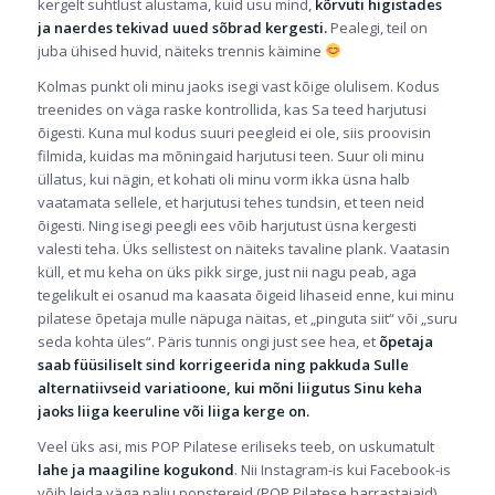
kergelt suhtlust alustama, kuid usu mind,
kõrvuti higistades
ja naerdes tekivad uued sõbrad kergesti.
Pealegi, teil on
juba ühised huvid, näiteks trennis käimine
Kolmas punkt oli minu jaoks isegi vast kõige olulisem. Kodus
treenides on väga raske kontrollida, kas Sa teed harjutusi
õigesti. Kuna mul kodus suuri peegleid ei ole, siis proovisin
filmida, kuidas ma mõningaid harjutusi teen. Suur oli minu
üllatus, kui nägin, et kohati oli minu vorm ikka üsna halb
vaatamata sellele, et harjutusi tehes tundsin, et teen neid
õigesti. Ning isegi peegli ees võib harjutust üsna kergesti
valesti teha. Üks sellistest on näiteks tavaline plank. Vaatasin
küll, et mu keha on üks pikk sirge, just nii nagu peab, aga
tegelikult ei osanud ma kaasata õigeid lihaseid enne, kui minu
pilatese õpetaja mulle näpuga näitas, et „pinguta siit“ või „suru
seda kohta üles“. Päris tunnis ongi just see hea, et
õpetaja
saab füüsiliselt sind korrigeerida ning pakkuda Sulle
alternatiivseid variatioone, kui mõni liigutus Sinu keha
jaoks liiga keeruline või liiga kerge on.
Veel üks asi, mis POP Pilatese eriliseks teeb, on uskumatult
lahe ja maagiline kogukond
. Nii
Instagram
-is kui
Facebook
-is
võib leida väga palju popstereid (POP Pilatese harrastajaid),