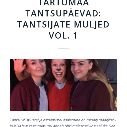
TARTUMAA
TANTSUPÄEVAD:
TANTSIJATE MULJED
VOL. 1
Tantsuvõistlustel ja esinemistel osalemine on midagi maagilist –
laval ja lava taga toimunu annab tihti mälestusi kogu eluks. See