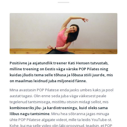
Positiivne ja asjatundlik treener Kati Hensen tutvustab,
milline treening on Eestis väga värske POP Pilates ning
kuidas jõudis tema selle tõhusa ja lõbusa stiili juurde, mis
on maailmas leidnud juba miljoneid fänne.
Mina avastasin POP Pilatese enda jaoks umbes kaks ja pool
aastat tagasi. Olin enne seda juba väga väikesest peale
tegelenud tantsimisega, mistõttu otsisin midagi sellist, mis
kombineeriks jõu- ja kardiotreeningu, kuid oleks sama
lõbus nagu tantsimine
. Minu hea sõbranna jagas minuga
ühte POP Pilatese algajate videot, mille ta leidis
YouTube
-st.
Kohe, kui ma selle video olin läbi proovinud, teadsin, et POP