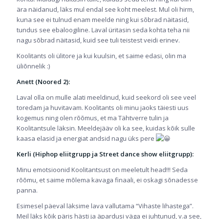
ära näidanud, läks mul endal see koht meelest. Mul oli hirm,
kuna see ei tulnud enam meelde ning kui sõbrad näitasid,
tundus see ebaloogiline. Laval üritasin seda kohta teha nii
nagu sõbrad näitasid, kuid see tuli teistest veidi erinev.
Koolitants oli ülitore ja kui kuulsin, et saime edasi, olin ma
üliõnnelik :)
Anett (Noored 2):
Laval olla on mulle alati meeldinud, kuid seekord oli see veel
toredam ja huvitavam. Koolitants oli minu jaoks täiesti uus
kogemus ning olen rõõmus, et ma Tähtverre tulin ja
Koolitantsule läksin. Meeldejääv oli ka see, kuidas kõik sulle
kaasa elasid ja energiat andsid nagu üks pere
Kerli (Hiphop eliitgrupp ja Street dance show eliitgrupp):
Minu emotsioonid Koolitantsust on meeletult head!!! Seda
rõõmu, et saime mõlema kavaga finaali, ei oskagi sõnadesse
panna.
Esimesel päeval läksime lava vallutama “Vihaste lihastega”.
Meil läks kõik päris hästi ja äpardusi väga ei juhtunud, v.a see,