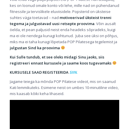
kes on loonud omale konto või lehe, mille nad on pühendanud
fitnessile ja tervislikele eluviisidele. Popsterid on üksteise
suhtes väga toetavad – nad
motiveerivad üksteist trenni
tegema ja julgustavad uusi retsepte proovima
. Võin ausalt
öelda, et pean paljusid neist enda headeks sõpradeks, kuigi
ma ei ole nendega kunagi kohtunud. Juba see üksi on põhjus,
miks ma ei taha kunagi lõpetada POP Pilatesega tegelemist ja
julgustan Sind ka proovima
Kui Sulle tundub, et see oleks midagi Sinu jaoks, siis
registreeri ennast kursusele ja saame koos tugevamaks
KURSUSELE SAAD REGISTEERIDA
SIIN
.
Jagame teiega ka mõnda POP Pilatese videot, mis on saanud
Kati lemmikuteks. Esimene neist on umbes 10-minutiline video,
mis kaasab kõiki keha lihaseid.