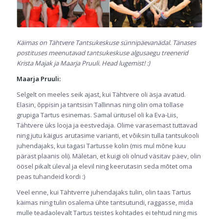
Käimas on Tähtvere Tantsukeskuse sünnipäevanädal. Tänases
postituses meenutavad tantsukeskuse algusaegu treenerid
Krista Majak ja Maarja Pruuli. Head lugemist! :)
Maarja Pruuli:
Selgelt on meeles seik ajast, kui Tähtvere oli äsja avatud.
Elasin, õppisin ja tantsisin Tallinnas ning olin oma tollase
grupiga Tartus esinemas. Samal üritusel oli ka Eva-Liis,
Tähtvere üks looja ja eestvedaja. Olime varasemast tuttavad
ning jutu käigus arutasime varianti, et võiksin tulla tantsukooli
juhendajaks, kui tagasi Tartusse kolin (mis mul mõne kuu
pärast plaanis oli).
Mäletan, et kuigi oli olnud väsitav päev, olin
öösel pikalt üleval ja elevil ning keerutasin seda mõtet oma
peas tuhandeid kordi :)
Veel enne, kui Tähtverre juhendajaks tulin, olin taas Tartus
käimas ning tulin osalema ühte tantsutundi, raggasse, mida
mulle teadaolevalt Tartus teistes kohtades ei tehtud ning mis