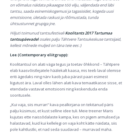
on võimalus näidata pikaaegse töö vilju, väljendada end läbi
tantsu, saada esinemiskogemusi ja tagasisidet, kogeda uusi
emotsioone, ületada raskusi ja rõõmustada, tunda
ühtsustunnet grupiga jne.
Hiljuti toimunud tantsufestivali
Koolitants 2017 Tartumaa
tantsupäevadel
osales palju Tähtvere Tantsukeskuse tantsijaid,
kellest mõnede muljed on täna teie ees :)
Lee (Contemporary eliitgrupp):
Koolitantsul on alati väga tegus ja toetav õhkkond – Tähtpere
elab kaasvõistlejatele häälekalt kaasa, mis teeb laval olemise
eriti ägedaks ning närv kaob juba pärast paari esimest
liigutust ära. Laval olles lähen alati kava temaatikasse sisse, et
etendada vastavat emotsiooni ning keskenduda enda
sooritusele.
„Kui vaja, siis murran“ kava pealkirjana on tekitanud päris
palju küsimusi, et kust selline idee tuli. Meie treener Maris
kujutas ette naissõdalaste kampa, kes on pigem armulised ja
halastavad, kuid kui kellelegi on vaja koht kätte näidata, siis
pole kahtlustki, et nad seda suudavad – murravad maha.