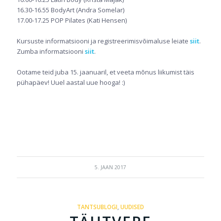
16.30-16.55 BodyArt (Andra Somelar)
17.00-17.25 POP Pilates (Kati Hensen)
Kursuste informatsiooni ja registreerimisvõimaluse leiate
siit
.
Zumba informatsiooni
siit
.
Ootame teid juba 15. jaanuaril, et veeta mõnus liikumist täis
pühapäev! Uuel aastal uue hooga! :)
5. JAAN 2017
TANTSUBLOGI
,
UUDISED