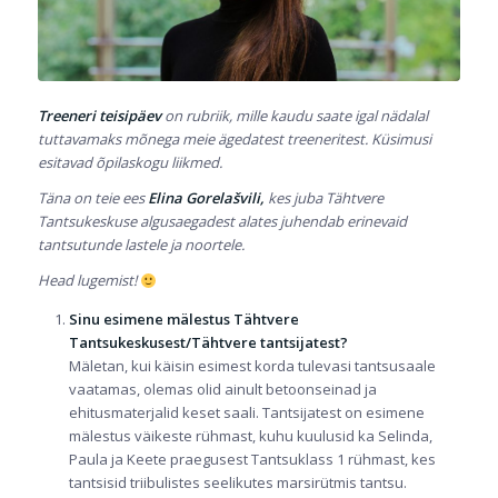
Treeneri teisipäev
on rubriik, mille kaudu saate igal nädalal
tuttavamaks mõnega meie ägedatest treeneritest. Küsimusi
esitavad õpilaskogu liikmed.
Täna on teie ees
Elina Gorelašvili,
kes juba Tähtvere
Tantsukeskuse algusaegadest alates juhendab erinevaid
tantsutunde lastele ja noortele.
Head lugemist!
Sinu esimene mälestus Tähtvere
Tantsukeskusest/Tähtvere tantsijatest?
Mäletan, kui käisin esimest korda tulevasi tantsusaale
vaatamas, olemas olid ainult betoonseinad ja
ehitusmaterjalid keset saali. Tantsijatest on esimene
mälestus väikeste rühmast, kuhu kuulusid ka Selinda,
Paula ja Keete praegusest Tantsuklass 1 rühmast, kes
tantsisid triibulistes seelikutes marsirütmis tantsu.