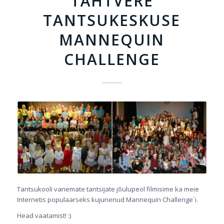
TÄHTVERE
TANTSUKESKUSE
MANNEQUIN
CHALLENGE
Tantsukooli vanemate tantsijate jõulupeol filmisime ka meie
Internetis populaarseks kujunenud Mannequin Challenge´i.
Head vaatamist! :)