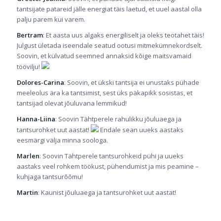
tantsijate patareid jälle energiat täis laetud, et uuel aastal olla
palju parem kui varem.
Bertram
: Et aasta uus algaks energiliselt ja oleks teotahet täis!
Julgust ületada iseendale seatud ootusi mitmekümnekordselt.
Soovin, et külvatud seemned annaksid kõige maitsvamaid
töövilju!
Dolores-Carina
: Soovin, et ükski tantsija ei unustaks pühade
meeleolus ära ka tantsimist, sest üks päkapikk sosistas, et
tantsijad olevat jõuluvana lemmikud!
Hanna-Liina
: Soovin Tähtperele rahulikku jõuluaega ja
tantsurohket uut aastat!
Endale sean uueks aastaks
eesmärgi välja minna soologa.
Marlen
: Soovin Tähtperele tantsurohkeid pühi ja uueks
aastaks veel rohkem töökust, pühendumist ja mis peamine –
kuhjaga tantsurõõmu!
Martin
: Kaunist jõuluaega ja tantsurohket uut aastat!