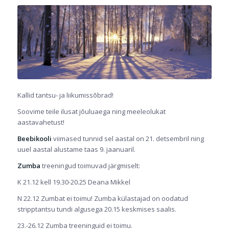
Kallid tantsu- ja liikumissõbrad!
Soovime teile ilusat jõuluaega ning meeleolukat
aastavahetust!
Beebikooli
viimased tunnid sel aastal on 21. detsembril ning
uuel aastal alustame taas 9. jaanuaril.
Zumba
treeningud toimuvad järgmiselt:
K 21.12 kell 19.30-20.25 Deana Mikkel
N 22.12 Zumbat ei toimu! Zumba külastajad on oodatud
stripptantsu tundi algusega 20.15 keskmises saalis.
23.-26.12 Zumba treeninguid ei toimu.