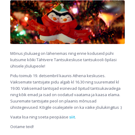
Mõnus jõuluaeg on lähenemas ning enne koduseid pühi
kutsume kõiki Tähtvere Tantsukeskuse tantsukooli õpilasi
ühisele jõulupeole!
Pidu toimub 19. detsembril kaunis Athena keskuses.
Väiksemate tantsijate pidu algab kl 16.30 ning suurematel kl
19.00. Väiksemad tantsijad esinevad õpitud tantsukavadega
ning kõik emad ja isad on oodatud vaatama ja kaasa elama.
Suuremate tantsijate peol on plaanis mõnusad
ühistegevused. Kõigile osalejatele on ka väike jõulukingitus :)
Vaata lisa ning soeta peopääse
siit
.
Ootame teid!