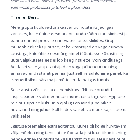
selle aasta kava “Niiluse pruudid” põnevast teemavalikust,
valmimise protsessist ja tuleviku plaanidest.
Treener Berit:
Meie gruppi kuuluvad täiskasvanud hobitantsijad igas
vanuses, kelle ühine eesmärk on tunda rõõmu tantsimisest ja
panna ennast proovile erinevates tantsustiilides. Grupi
muudab eriliseks just see, et kõik tantsijad on väga erineva
taustaga, kuid ühise eesmärgi nimel töötatakse kõvasti ning
uute väljakutsete ees ei löö keegi risti ette. Võin kindlusega
öelda, et selle grupi tantsijad on väga pühendunud ning
annavad endast alati parima. Just selline suhtumine paneb ka
treeneril silma särama ja mõtte lendama igas tunnis.
Selle aasta võistlus- ja esinemiskava “Niiluse pruudid”
inspiratsiooniks oli meenutus mõne aasta tagusest Egiptuse
reisist. Egiptuse kultuur ja ajalugu on mind juba pikalt
huvitanud ning juhuslikult leides ka sobiva muusika, oli teema
valik selge.
Egiptuse teemalise estraaditantsu juures oli kõige huvitavam
välja mõelda ning tantsijatele õpetada just käte liikumist ning
nende erinevate nurkade kasutamist, mis oli selle kava puhul