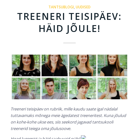
TANTSUBLOGI
,
UUDISED
TREENERI TEISIPÄEV:
HÄID JÕULE!
Treeneri teisipäev on rubriik, mille kaudu saate igal nädalal
tuttavamaks mõnega meie ägedatest treeneritest. Kuna jõulud
on kohe-kohe ukse ees, siis seekord jagavad tantsukooli
treenerid teiega oma jõulusoove.
Head lugemist ja häid saabuvaid pühi!