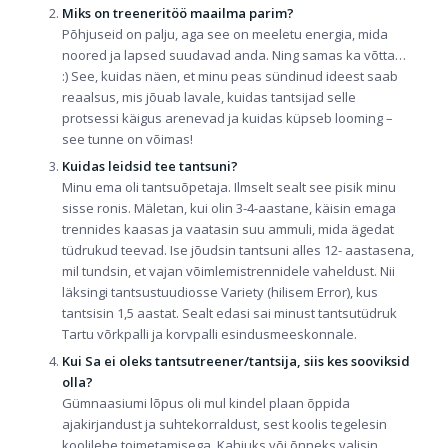
Miks on treeneritöö maailma parim?
Põhjuseid on palju, aga see on meeletu energia, mida
noored ja lapsed suudavad anda. Ning samas ka võtta…
:) See, kuidas näen, et minu peas sündinud ideest saab
reaalsus, mis jõuab lavale, kuidas tantsijad selle
protsessi käigus arenevad ja kuidas küpseb looming –
see tunne on võimas!
Kuidas leidsid tee tantsuni?
Minu ema oli tantsuõpetaja. Ilmselt sealt see pisik minu
sisse ronis. Mäletan, kui olin 3-4-aastane, käisin emaga
trennides kaasas ja vaatasin suu ammuli, mida ägedat
tüdrukud teevad. Ise jõudsin tantsuni alles 12- aastasena,
mil tundsin, et vajan võimlemistrennidele vaheldust. Nii
läksingi tantsustuudiosse Variety (hilisem Error), kus
tantsisin 1,5 aastat. Sealt edasi sai minust tantsutüdruk
Tartu võrkpalli ja korvpalli esindusmeeskonnale.
Kui Sa ei oleks tantsutreener/tantsija, siis kes sooviksid
olla?
Gümnaasiumi lõpus oli mul kindel plaan õppida
ajakirjandust ja suhtekorraldust, sest koolis tegelesin
koolilehe toimetamisega. Kahjuks või õnneks valisin