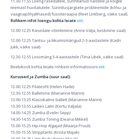
11.30-11.55 Loeng rasedatele, sünnitanud naistele ja kõigile
teemast huvitatutele: Sünnitusjärgsete probleemide (kõhu- ja
vaagnapõhjalihased) füsioteraapia (Reet Linkberg, väike saal).
Rohkem infot loengu kohta leiate
siit.
12.00-12.25 Rasedate võimlemine (Anne Välja, keskmine saal)
12.00-12.25 Tantsu- ja liikumismängud 2-3-aastastele (Kadri
Jukk, väike saal)
12.30-12.55 Loovmäng 3-4 aastastele (Tiina Libek, väike saal)
Beebikooli kohta leiate rohkem informatsiooni
siit
.
Kursused ja Zumba (suur saal):
12.00-12.25 PilatesFit (Helen Hade)
12.30-12.55 Balletone (Marianne Männi)
13.00-13.25 Klassikaline ballett (Marianne Männi)
13.30-13.55 Ladies Latin (Kertu Valjala)
14.00-14.25 Zumba (Evelin Sepp)
14.30-14.55 Zumba Toning (Deana Mikkel)
15.00-15.25 Hip-Hop Algajad (Maarja Pruuli)
15.30-15.55 Stripptants (Krista Majak)
16.00-16.25 Latin Body (Krista Majak)