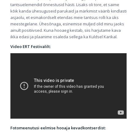
tantsuelemendid õnnestusid hästi. Lisaks oli tore, et saime
kõik kanda ühesuguseid parukaid ja märkimist väärib kindlasti
asjaolu, et esmakordselt etendas meie tantsus rolli ka üks
meestegelane. Ühesõnaga, esinemise muljed olid minu jaoks
ainult positiivsed. Kuna hooaeg kestab, siis harjutame kava
ikka edasi ja plaanime osaleda sellega ka Kuldsel Karikal.
Video ERT Festivalilt:
Fotomeenutusi eelmise hooaja kevadkontserdist: