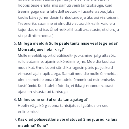
hoopis teise eriala, mis samuti veidi tantsukauge, kuid
treeninguga üsna lähedalt seotud – füsioteraapia. Juba
koolis käies juhendasin tantsutunde ja üks asi viis teiseni.
Treeneriks saamine ei olnudki vist teadlik valik, vaid elu
kujundas end ise. Ühel hetkel lihtsalt avastasin, et olen. Ju
siis pidi nii minema :)
Millega meeldib Sulle peale tantsimise veel tegeleda?
Mõni salajane hobi, kirg?
Mulle meeldib sport üleüldiselt– jooksmine, jalgrattasõit,
rulluisutamine, ujumine, kõndimine jne. Meeldib kuulata
muusikat. Enne Leoni sündi ka lugesin päris palju, kuid
viimasel ajal napib aega. Samuti meeldib mulle õmmelda,
olen mitmetele oma rühmadele õmmelnud esinemiseks
kostüümid. Kuid tuleb tõdeda, et ikkagi enamus vabast
ajast on sisustatud tantsuga.
Milline suhe on Sul enda tantsijatega?
Hoolin väga kõigist oma tantsijatest! Igaühes on see
eriline miski!
Kas oled põliseestlane või ulatuvad Sinu juured ka laia
maailma? Kuhu?