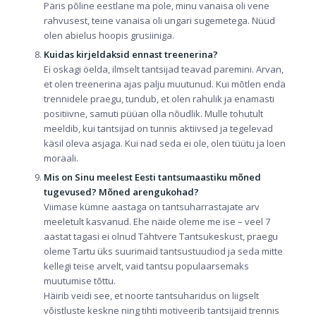
Päris põline eestlane ma pole, minu vanaisa oli vene
rahvusest, teine vanaisa oli ungari sugemetega. Nüüd
olen abielus hoopis grusiiniga.
Kuidas kirjeldaksid ennast treenerina?
Ei oskagi öelda, ilmselt tantsijad teavad paremini. Arvan,
et olen treenerina ajas palju muutunud. Kui mõtlen enda
trennidele praegu, tundub, et olen rahulik ja enamasti
positiivne, samuti püüan olla nõudlik. Mulle tohutult
meeldib, kui tantsijad on tunnis aktiivsed ja tegelevad
käsil oleva asjaga. Kui nad seda ei ole, olen tüütu ja loen
moraali.
Mis on Sinu meelest Eesti tantsumaastiku mõned
tugevused? Mõned arengukohad?
Viimase kümne aastaga on tantsuharrastajate arv
meeletult kasvanud. Ehe näide oleme me ise – veel 7
aastat tagasi ei olnud Tähtvere Tantsukeskust, praegu
oleme Tartu üks suurimaid tantsustuudiod ja seda mitte
kellegi teise arvelt, vaid tantsu populaarsemaks
muutumise tõttu.
Häirib veidi see, et noorte tantsuharidus on liigselt
võistluste keskne ning tihti motiveerib tantsijaid trennis