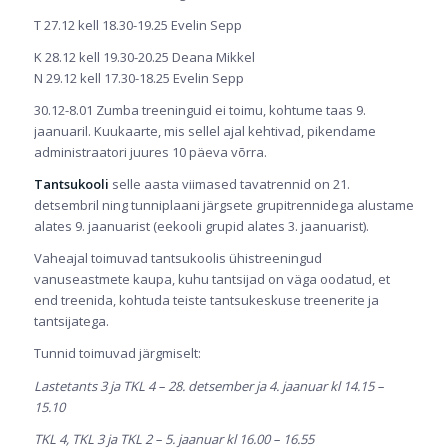
T 27.12 kell 18.30-19.25 Evelin Sepp
K 28.12 kell 19.30-20.25 Deana Mikkel
N 29.12 kell 17.30-18.25 Evelin Sepp
30.12-8.01 Zumba treeninguid ei toimu, kohtume taas 9.
jaanuaril. Kuukaarte, mis sellel ajal kehtivad, pikendame
administraatori juures 10 päeva võrra.
Tantsukooli
selle aasta viimased tavatrennid on 21.
detsembril ning tunniplaani järgsete grupitrennidega alustame
alates 9. jaanuarist (eekooli grupid alates 3. jaanuarist).
Vaheajal toimuvad tantsukoolis ühistreeningud
vanuseastmete kaupa, kuhu tantsijad on väga oodatud, et
end treenida, kohtuda teiste tantsukeskuse treenerite ja
tantsijatega.
Tunnid toimuvad järgmiselt:
Lastetants 3 ja TKL 4 – 28. detsember ja 4. jaanuar kl 14.15 –
15.10
TKL 4, TKL 3 ja TKL 2 – 5. jaanuar kl 16.00 – 16.55