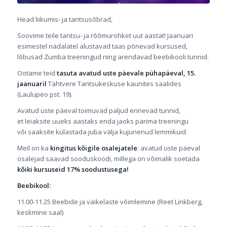
Head liikumis- ja tantsusõbrad,
Soovime teile tantsu- ja rõõmurohket uut aastat! Jaanuari
esimestel nädalatel alustavad taas põnevad kursused,
lõbusad Zumba treeningud ning arendavad beebikooli tunnid.
Ootame teid
tasuta avatud uste päevale
pühapäeval, 15.
jaanuaril
Tähtvere Tantsukeskuse kaunites saalides
(Laulupeo pst. 19).
Avatud uste päeval toimuvad paljud erinevad tunnid,
et leiaksite uueks aastaks enda jaoks parima treeningu
või saaksite külastada juba välja kujunenud lemmikuid.
Meil on ka
kingitus kõigile osalejatele
: avatud uste päeval
osalejad saavad sooduskoodi, millega on võimalik soetada
kõiki kursuseid 17% soodustusega!
Beebikool:
11.00-11.25 Beebide ja väikelaste võimlemine (Reet Linkberg,
keskmine saal)