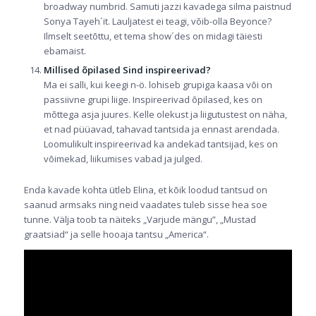
broadway numbrid. Samuti jazzi kavadega silma paistnud
Sonya Tayeh´it. Lauljatest ei teagi, võib-olla Beyonce?
Ilmselt seetõttu, et tema show´des on midagi täiesti
ebamaist.
Millised õpilased Sind inspireerivad?
Ma ei salli, kui keegi n-ö. lohiseb grupiga kaasa või on
passiivne grupi liige. Inspireerivad õpilased, kes on
mõttega asja juures. Kelle olekust ja liigutustest on näha,
et nad püüavad, tahavad tantsida ja ennast arendada.
Loomulikult inspireerivad ka andekad tantsijad, kes on
võimekad, liikumises vabad ja julged.
Enda kavade kohta ütleb Elina, et kõik loodud tantsud on
saanud armsaks ning neid vaadates tuleb sisse hea soe
tunne. Välja toob ta näiteks „Varjude mängu”, „Mustad
graatsiad“ ja selle hooaja tantsu „America“.