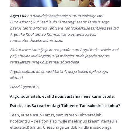
Argo Liik
on paljudele eestlastele tuntud eelkõige läbi
Eurovisiooni, kui Eesti laulu “Amazing” saatis Tanja ja Argo
paeluv tants. Mitmed Tähtvere Tantsukeskuse tantsijad teavad
Argot ka Koolitantsu Kompaniist, kus tema käe all
tantsuetenduseks valmistusid.
Elukutselise tantsija ja koreograafina on Argol lisaks sellele veel
palju huvitavaid kogemusi ja mõtteid, mida jagada noorte
tantsijatega ning kõigi tantsusõpradega.
Argole esitasid küsimusi Marta Arula ja teised õpilaskogu
liikmed.
Head lugemist! :)
Argo, suur aitäh, et olid nõus vastama meie küsimustele.
Esiteks, kas Sa tead midagi Tähtvere Tantsukeskuse kohta?
Tean, et see asub Tartus, samuti tean Tähtveret läbi
Koolitantsu – sealt on alati mulle meeldinud kraami (tantsulisi
etteasteid) tulnud. Ühesõnaga tundub kindla missiooniga