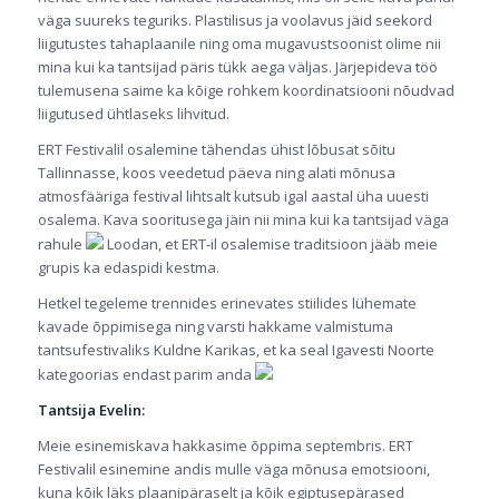
väga suureks teguriks. Plastilisus ja voolavus jäid seekord
liigutustes tahaplaanile ning oma mugavustsoonist olime nii
mina kui ka tantsijad päris tükk aega väljas. Järjepideva töö
tulemusena saime ka kõige rohkem koordinatsiooni nõudvad
liigutused ühtlaseks lihvitud.
ERT Festivalil osalemine tähendas ühist lõbusat sõitu
Tallinnasse, koos veedetud päeva ning alati mõnusa
atmosfääriga festival lihtsalt kutsub igal aastal üha uuesti
osalema. Kava sooritusega jäin nii mina kui ka tantsijad väga
rahule
Loodan, et ERT-il osalemise traditsioon jääb meie
grupis ka edaspidi kestma.
Hetkel tegeleme trennides erinevates stiilides lühemate
kavade õppimisega ning varsti hakkame valmistuma
tantsufestivaliks Kuldne Karikas, et ka seal Igavesti Noorte
kategoorias endast parim anda
Tantsija Evelin:
Meie esinemiskava hakkasime õppima septembris. ERT
Festivalil esinemine andis mulle väga mõnusa emotsiooni,
kuna kõik läks plaanipäraselt ja kõik egiptusepärased