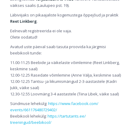
väikses saalis (Laulupeo pst. 19).
Läbiviijaks on pikaajaliste kogemustega õppejõud ja praktik
Reet Linkberg
.
Eelnevalt
registreerida ei ole vaja.
Olete oodatud!
Avatud uste päeval saab tasuta proovida ka järgmisi
beebikooli tunde:
11.00-11.25 Beebide ja väikelaste võimlemine (Reet Linkberg,
keskmine saal)
12.00-12.25 Rasedate võimlemine (Anne Välja, keskmine saal)
12.00-12.25 Tantsu- ja liikumismängud 2-3-aastastele (Kadri
Jukk, väike saal)
12.30-12.55 Loovmäng 3-4 aastastele (Tiina Libek, väike saal)
Sündmuse lehekülg:
https://www.facebook.com/
events/661176480729402/
Beebikooli lehekülg:
https://tartutants.ee/
treeningud/beebikool/