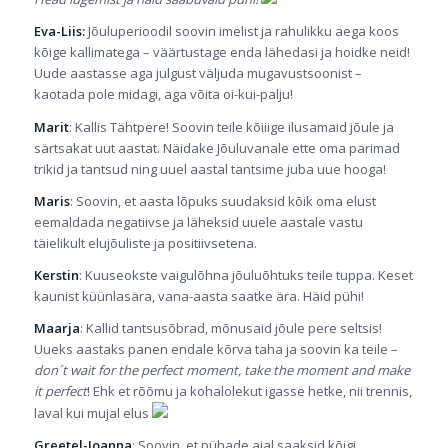
Eva-Liis:
Jõuluperioodil soovin imelist ja rahulikku aega koos
kõige kallimatega – väärtustage enda lähedasi ja hoidke neid!
Uude aastasse aga julgust väljuda mugavustsoonist –
kaotada pole midagi, aga võita oi-kui-palju!
Marit
: Kallis Tähtpere! Soovin teile kõiiige ilusamaid jõule ja
särtsakat uut aastat. Näidake Jõuluvanale ette oma parimad
trikid ja tantsud ning uuel aastal tantsime juba uue hooga!
Maris
: Soovin, et aasta lõpuks suudaksid kõik oma elust
eemaldada negatiivse ja läheksid uuele aastale vastu
täielikult elujõuliste ja positiivsetena.
Kerstin
: Kuuseokste vaigulõhna jõuluõhtuks teile tuppa. Keset
kaunist küünlasära, vana-aasta saatke ära. Häid pühi!
Maarja
: Kallid tantsusõbrad, mõnusaid jõule pere seltsis!
Uueks aastaks panen endale kõrva taha ja soovin ka teile –
don´t wait for the perfect moment, take the moment and make
it perfect
! Ehk et rõõmu ja kohalolekut igasse hetke, nii trennis,
laval kui mujal elus
Greetel-Joanna
: Soovin, et pühade ajal saaksid kõigi