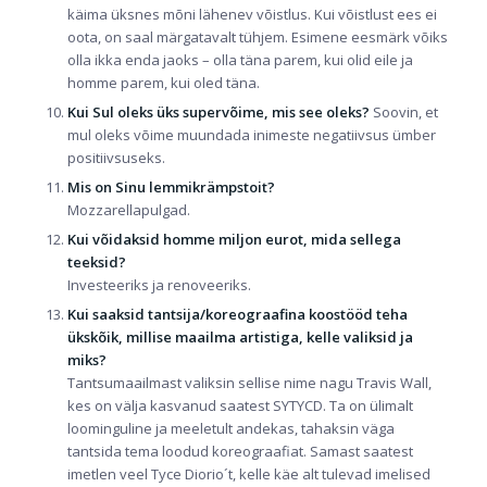
käima üksnes mõni lähenev võistlus. Kui võistlust ees ei
oota, on saal märgatavalt tühjem. Esimene eesmärk võiks
olla ikka enda jaoks – olla täna parem, kui olid eile ja
homme parem, kui oled täna.
Kui Sul oleks üks supervõime, mis see oleks?
Soovin, et
mul oleks võime muundada inimeste negatiivsus ümber
positiivsuseks.
Mis on Sinu lemmikrämpstoit?
Mozzarellapulgad.
Kui võidaksid homme miljon eurot, mida sellega
teeksid?
Investeeriks ja renoveeriks.
Kui saaksid tantsija/koreograafina koostööd teha
ükskõik, millise maailma artistiga, kelle valiksid ja
miks?
Tantsumaailmast valiksin sellise nime nagu Travis Wall,
kes on välja kasvanud saatest SYTYCD. Ta on ülimalt
loominguline ja meeletult andekas, tahaksin väga
tantsida tema loodud koreograafiat. Samast saatest
imetlen veel Tyce Diorio´t, kelle käe alt tulevad imelised