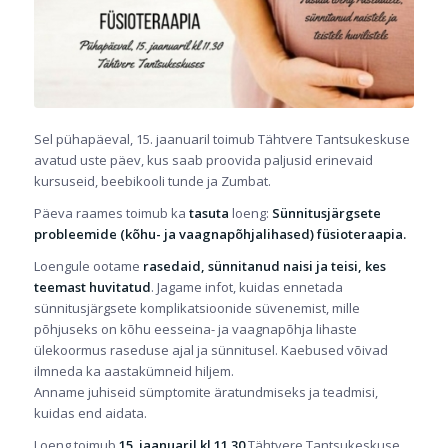
Sel pühapäeval, 15. jaanuaril toimub Tähtvere Tantsukeskuse
avatud uste päev, kus saab proovida paljusid erinevaid
kursuseid, beebikooli tunde ja Zumbat.
Päeva raames toimub ka
tasuta
loeng:
Sünnitusjärgsete
probleemide (kõhu- ja vaagnapõhjalihased) füsioteraapia.
Loengule ootame
rasedaid, sünnitanud naisi ja teisi, kes
teemast huvitatud
. Jagame infot, kuidas ennetada
sünnitusjärgsete komplikatsioonide süvenemist, mille
põhjuseks on kõhu eesseina- ja vaagnapõhja lihaste
ülekoormus raseduse ajal ja sünnitusel. Kaebused võivad
ilmneda ka aastakümneid hiljem.
Anname juhiseid sümptomite äratundmiseks ja teadmisi,
kuidas end aidata.
Loeng toimub
15. jaanuaril kl 11.30
Tähtvere Tantsukeskuse