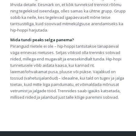
lihvida detaile. Eesmärk on, et kõik tunneksid trennist rõõmu
ning tegeleksid iseendaga, olles samas ka ühtne grupp. Grupp
sobib ka neile, kes tegelevad igapäevaselt mõne teise
tantsustiiliga, kuid soovivad mitmekülgsuse arendamiseks ka
hip-hoppi harjutada.
Mida tundi peaks selga panema?
Piiranguid riietele ei ole – hip-hoppi tantsitakse tänapäeval
väga erinevas riietuses. Seljas võiksid olla trenniks sobivad
riided, millega end mugavalt ja enesekindlalt tunda. Hip-hopi
tunnetusele võib aidata kaasa, kui kannad nt.
laiemat/lohvakamat pusa, pluuse või pükse. Vajalikud on
tossud (vahetusjalanõud) – ideaalne, kui tald on tugev ja jalga
toetav, kuid mitte liiga paindumatu, et võimaldada mõnusat
vetrumist ja jalgade tööd. Trennides saab igaüks katsetada,
millised riided ja jalanõud just talle kõige paremini sobivad.