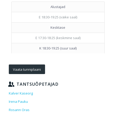
Alustajad
E 18:30-19:25
(väike saal)
Kesktase
E 17:30-18:25
(k
eskmine saal)
K 18:30-19:25
(
suur saal
)
Vaata tunniplaani
TANTSUÕPETAJAD
Kalver Kaseorg
Irena Pauku
Rosann Oras