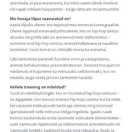
arendada, ei pea muretsema, kui mõni samm läheb meelest
või vajab rohkem harjutamist – kõige tähtsam on tantsurõõm.
Mis hooaja lõpus saavutatud on?
Aasta lõpuks oleme ära õppinud mitu erinevat koreograafiat.
Oleme õppinud erinevaid põhisamme, mis on hip-hop tantsu
aluseks ning mille läbi on arenenud meie stiilitunnetus –
tunneme end hip-hop tantsus enesekindlamana ja naudime
tantsimist. Soovi korral on võimalik minna ka esinema.
Läbi tantsimise paraneb füüsiline vorm ja vastupidavus,
areneb kehatunnetus ja koordinatsioon. Senised hooajad on
näidanud, et kujuneme ka mõnusaks seltskonnaks, kus on
meeldiv aega veeta ja koos tantsimist nautida.
Kellele treening on mõeldud?
Tund on mõeldud kõigile, kes on huvitatud hip-hop tantsust –
nii algajatele, kes teevad esimesi hip-hopi samme kui ka neile,
kel varasem kokkupuude tantsuga olemas ning soovivad
iganädalaselt selle mõnusa stiiliga tegeleda. Igaüks saab
trennis keskenduda enda tasemele sobivatele elementidele –
uute sammude õppimisele ja stiilitunnetuse arendamisele või
sammude selgeks saamisel lisada oma isikupära, jõudu ja