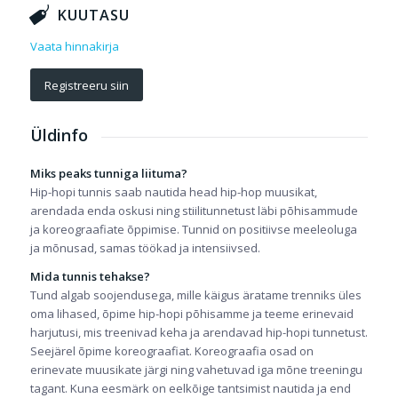
KUUTASU
Vaata hinnakirja
Registreeru siin
Üldinfo
Miks peaks tunniga liituma?
Hip-hopi tunnis saab nautida head hip-hop muusikat,
arendada enda oskusi ning stiilitunnetust läbi põhisammude
ja koreograafiate õppimise. Tunnid on positiivse meeleoluga
ja mõnusad, samas töökad ja intensiivsed.
Mida tunnis tehakse?
Tund algab soojendusega, mille käigus äratame trenniks üles
oma lihased, õpime hip-hopi põhisamme ja teeme erinevaid
harjutusi, mis treenivad keha ja arendavad hip-hopi tunnetust.
Seejärel õpime koreograafiat. Koreograafia osad on
erinevate muusikate järgi ning vahetuvad iga mõne treeningu
tagant. Kuna eesmärk on eelkõige tantsimist nautida ja end