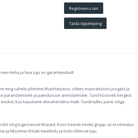
Registreeru siin
Täida õppeleping
ervem keha ja hea tuju on garanteeritud!
e ning vahele põimime lihasharjutusi, võttes inspiratsiooni joogast ja
uvuse parandamisele ja painduvuse arendamisele. Tund koosneb kergest
i keskel, kus kasutame abivahendina matti. Tundi tulles pane selga
a rüht ning tugevnevad lihased. Koos treenib kindel grupp, nii et võimalus
ine ja liikumine tõstab meeleolu ja loob rõõmsat tuju.