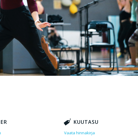
NER
KUUTASU
n
Vaata hinnakirja