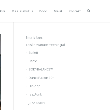
kiri
Meelelahutus
Pood
Meist
Kontakt
Ema ja laps
Täiskasvanute treeningud
Ballett
Barre
BODYBALANCE™
DanceFusion 30+
Hip-hop
JazzFunk
JazzFusion