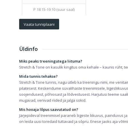
P 18:15-19:10 (suur saal)
Vaata tunniplaani
Üldinfo
Miks peaks treeningutega liituma?
Stretch & Tone on kasulik kingitus oma kehale – kaunis rüht, t
Mida tunnis tehakse?
Stretch & Tone tunnis, nagu ütleb ka treeningu nimi, me venitam
pilatesest. Keskendume süvalihaste treenimisele, liigesliik
soojendusest, põhiosast ja lõdvestusest. Harjutusi teeme saal
mugavad, venivad riided ja jalga sokid.
Mis hooaja lõpus saavutatud on?
Järjepideval treenimisel paraneb liigeste liikuvus, painduvus j
on leida uusi toredaid tuttavaid ja sõpru. Enese jaoks aja võtm