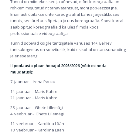
Tunnid on mitmekesised ja põnevad, mõni koreograafia on
rohkem mõjutatud nt tänavatantsust, mõni pop-jazzist jne.
Enamasti õpitakse ühte koreograafiat kahes järjestikkuses
tunnis, seejärel uus õpetaja ja uus koreograafia. Soovi korral
saab õpitud koreograafiaid ka üles filmida koos
professionaalse videograafiga.
Tunnid sobivad kõigile tantsijatele vanuses 14+. Eelnev
tantsukogemus on soovituslik, kuid esikohal on tantsunauding
ja eneseareng.
II poolaasta plaan hooajal 2025/2026 (võib esineda
muudatusi):
7. jaanuar – Irena Pauku
14. jaanuar – Maris Kahre
21. jaanuar – Maris Kahre
28. jaanuar – Ghete Lillemägi
4. veebruar – Ghete Lillemägi
11. veebruar – Karoliina Lään
18. veebruar – Karoliina Lään