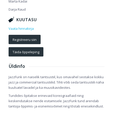
Marta Kadai
Darja Raud
KUUTASU
Vaata hinnakirja
Registreeru siin
Täida õppeleping
Üldinfo
JazzFunk on naiselik tantsustiil, kus omavahel seotakse kokku
jazz ja commercial tantsustiilid. Tihti võib seda tantsustiili näha
kuulsatel lavadel ja ka muusikavideotes.
Tundides õpitakse erinevaid koreograafiaid ning
keskendutakse nende esitamisele. JazzFunk tund arendab
tantsija õppimis- ja esinemisvõimet ning tõstab enesekindlust.